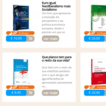
Euro igual
Neoliberalismo mais
Socialismo
Um livro que apresenta
a evolução do
pensamento e da
política económica
europeia, desde o
período em que se
Folhear
Folhea
pode...
€ 16,90
€ 20,00
ver mais
Que planos tem para
o resto da sua vida?
Que fará com o resto da
sua vida?Está satisfeito
com o que atingiu até
agora?Acredita ter
aproveitado plenamente
os...
Folhear
Folhea
€ 8,90
€ 20,90
ver mais