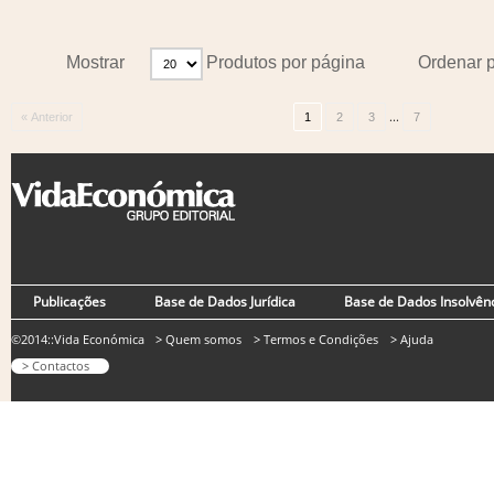
Mostrar
Produtos por página
Ordenar 
...
« Anterior
1
2
3
7
Publicações
Base de Dados Jurídica
Base de Dados Insolvên
©2014::Vida Económica
> Quem somos
> Termos e Condições
> Ajuda
> Contactos