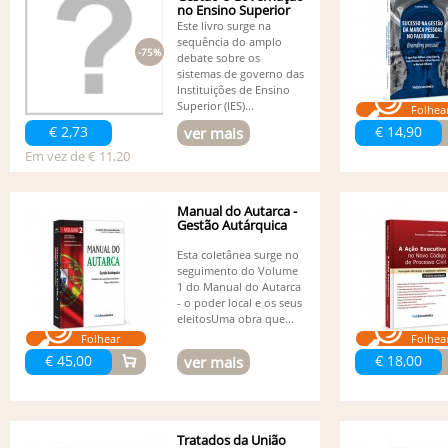
no Ensino Superior
Este livro surge na
sequência do amplo
-75%
debate sobre os
sistemas de governo das
Instituições de Ensino
Superior (IES)...
Folhea
€ 2,73
€ 14,90
ver mais
Em vez de € 11,20
Manual do Autarca -
Gestão Autárquica
Esta coletânea surge no
seguimento do Volume
1 do Manual do Autarca
- o poder local e os seus
eleitosUma obra que...
Folhear
Folhea
€ 45,00
€ 18,00
ver mais
Tratados da União