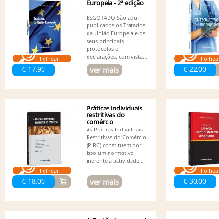
Europeia - 2ª edição
ESGOTADO São aqui
publicados os Tratados
da União Europeia e os
seus principais
protocolos e
declarações, com vista...
Folhear
Folhea
€ 17,90
€ 22,00
ver mais
Práticas individuais
restritivas do
comércio
As Práticas Individuais
Restritivas do Comércio
(PIRC) constituem por
isso um normativo
inerente à actividade...
Folhear
Folhea
€ 18,00
€ 30,00
ver mais