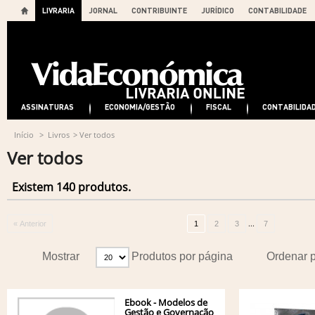
LIVRARIA
JORNAL
CONTRIBUINTE
JURÍDICO
CONTABILIDADE
ASSINATURAS
ECONOMIA/GESTÃO
FISCAL
CONTABILIDA
Início
>
Livros
>
Ver todos
Ver todos
Existem 140 produtos.
...
« Anterior
1
2
3
7
Mostrar
Produtos por página
Ordenar 
Ebook - Modelos de
Gestão e Governação