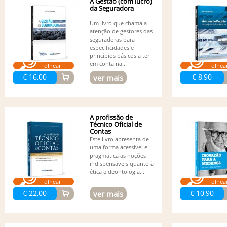
A Gestão (com lucro)
da Seguradora
Um livro que chama a
atenção de gestores das
seguradoras para
especificidades e
princípios básicos a ter
em conta na...
Folhear
Folhea
€ 16,00
€ 8,90
ver mais
A profissão de
Técnico Oficial de
Contas
Este livro apresenta de
uma forma acessível e
pragmática as noções
indispensáveis quanto à
ética e deontologia...
Folhear
Folhea
€ 22,00
€ 10,90
ver mais