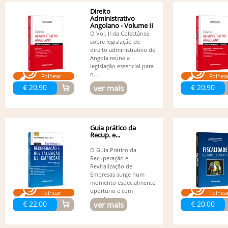
Direito
Administrativo
Angolano - Volume II
- Garantias
O Vol. II da Colectânea
sobre legislação de
direito administrativo de
Angola reúne a
legislação essencial para
o...
Folhear
Folhea
€ 20,90
€ 20,90
ver mais
Guia prático da
Recup. e...
O Guia Prático da
Recuperação e
Revitalização de
Empresas surge num
momento especialmente
oportuno e com
Folhear
Folhea
grande...
€ 22,00
€ 20,00
ver mais