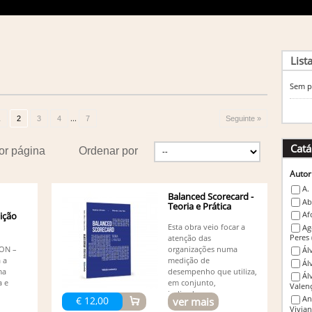
List
Sem p
...
1
2
3
4
7
Seguinte »
Catá
or página
Ordenar por
Autor
A.
Balanced Scorecard -
Ab
Teoria e Prática
Af
dição
Esta obra veio focar a
Ag
Peres
atenção das
ON –
organizações numa
Ál
 a
medição de
Ál
ma
desempenho que utiliza,
Ál
a e
em conjunto,
Valen
indicadores...
An
€ 12,00
ver mais
Vivia