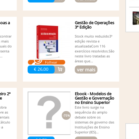
Co
(1)
Da
De
(1)
soas a
Gestão de Operações
De
3ª Edição
Ed
ncontrar
Stock muito reduzido3ª
(1)
s mais
edição revista e
Ed
tuais do
atualizadaCom 116
Ed
esenta
exercícios resolvidos.São
Ed
..
neste livro tratadas as
Ed
áreas que...
Folhear
Ed
€ 26,00
ver mais
Adalm
Ed
Resen
El
Fe
iro 2ª
Ebook - Modelos de
Fe
 e
Gestão e Governação
no Ensino Superior
Fe
obra
Este livro surge na
Eduar
re as
sequência do amplo
Fi
-75%
entais
debate sobre os
Fr
Cálculo
sistemas de governo das
Gi
 a
Instituições de Ensino
He
Superior (IES)...
He