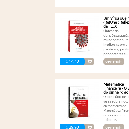
Um Vírus que 
(Re)Une : Refl
da FEUC
Síntese da
obra/DestaqueEst
reúne contributo
inéditos sobre a
pandemia, produ
por docentes e...
€ 14,40
ver mais
Matemática
Financeira - O 
do dinheiro ao.
O conteúdo deste
versa sobre noçõ
elementares de
Matemática Finan
nas suas vertent
teórica e...
€ 29,90
ver mais