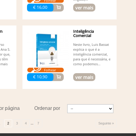
Folhear
Vá
€ 16,00
ver mais
Va
Desen
Vi
Vi
um
Inteligência
Comercial
rso
Neste livro, Luis Bassat
 Ana S.
explica o que é a
r que,
inteligência comercial,
s têm
para que é necessária, e
 mais
como podemos...
Folhear
€ 10,90
ver mais
or página
Ordenar por
...
1
2
3
4
7
Seguinte »