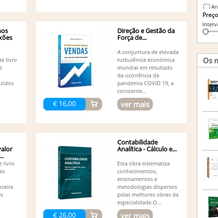
An
Preço
An
Interv
An
nos
Direção e Gestão da
An
exões
Força de...
An
An
A conjuntura de elevada
Os m
e livro
turbulência económica
An
s
mundial em resultado
Pereir
da ocorrência da
An
zidos
pandemia COVID 19, a
An
constante...
An
€ 16,00
ver mais
An
An
An
As
Br
Contabilidade
valor
Analítica - Cálculo e...
Ca
..
Ca
 livro
Esta obra sistematiza
Ca
es
conhecimentos,
Cl
ensinamentos e
Co
ceira
metodologias dispersos
Afon
es
pelas melhores obras da
Co
especialidade.O...
Co
€ 26,00
ver mais