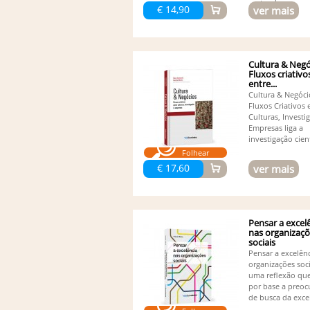
pretende,...
€ 14,90
ver mais
Cultura & Negó
Fluxos criativo
entre...
Cultura & Negóci
Fluxos Criativos 
Culturas, Investi
Empresas liga a
investigação cient
Folhear
€ 17,60
ver mais
Pensar a excel
nas organizaç
sociais
Pensar a excelên
organizações soci
uma reflexão qu
por base a preo
de busca da excel