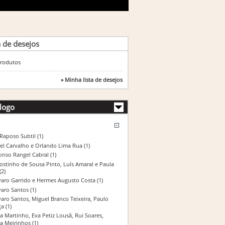
a de desejos
rodutos
» Minha lista de desejos
logo
 Raposo Subtil
(1)
el Carvalho e Orlando Lima Rua
(1)
onso Rangel Cabral
(1)
ostinho de Sousa Pinto, Luís Amaral e Paula
(2)
varo Garrido e Hermes Augusto Costa
(1)
varo Santos
(1)
varo Santos, Miguel Branco Teixeira, Paulo
ça
(1)
a Martinho, Eva Petiz Lousâ, Rui Soares,
na Meirinhos
(1)