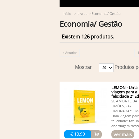
Início
>
Livros
>
Economia/ Gestão
Economia/ Gestão
Existem 126 produtos.
« Anterior
Mostrar
Produtos p
LEMON - Uma
viagem para a
felicidade 2ª E
SE A VIDA TE DÁ
LIMÕES, FAZ
LIMONADA!“LEM
Uma viagem para
felicidade” faz u
abordagem fresc
profunda...
€ 13,90
ver mais