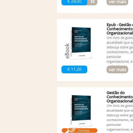
€ 24,00
ver mais
Epub - Gestão
Conhecimento
Organizacional
Um livro de gran
atualidade que s
debruça sobre g
conhecimento, 
particular
organizacional, e
pretende,...
€ 11,20
ver mais
Gestão do
Conhecimento
Organizacional
Um livro de gran
atualidade que s
debruça sobre g
conhecimento, 
particular
organizacional, e
Folhear