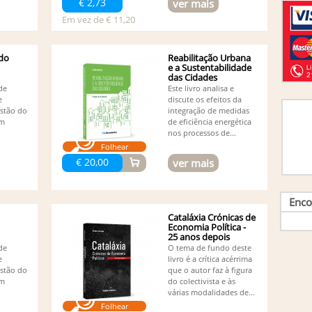
€ 2,73
ver mais
Jo
outro
Em vez de € 11,20
Jo
Jo
Jo
 do
Reabilitação Urbana
Rodrig
e a Sustentabilidade
das Cidades
Jo
de
Este livro analisa e
Jo
e
discute os efeitos da
Jo
estão do
integração de medidas
Jo
em
de eficiência energética
Jo
nos processos de...
Jo
Folhear
Olão,
€ 20,00
ver mais
Jo
Jo
Jo
Enco
Jo
Cataláxia Crónicas de
Jo
Economia Política -
Jo
25 anos depois
Le
de
O tema de fundo deste
Lu
e
livro é a crítica acérrima
Lu
estão do
que o autor faz à figura
Ma
em
do colectivista e às
(1)
várias modalidades de...
Ma
Folhear