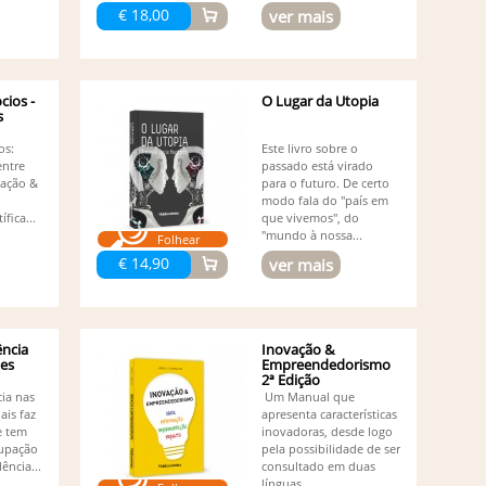
Ma
€ 18,00
ver mais
Nolan
Ma
Ma
Ma
cios -
O Lugar da Utopia
Mi
s
Mi
Or
os:
Este livro sobre o
Or
entre
passado está virado
gação &
para o futuro. De certo
Pa
modo fala do "país em
Pe
ífica...
que vivemos", do
Pe
"mundo à nossa...
Folhear
Pe
€ 14,90
ver mais
Pe
Pr
Ri
Ru
Ru
ência
Inovação &
ões
Empreendedorismo
Ru
2ª Edição
Ru
cia nas
Um Manual que
Sa
ais faz
apresenta características
Sé
e tem
inovadoras, desde logo
So
cupação
pela possibilidade de ser
Su
ência...
consultado em duas
línguas,...
Vá