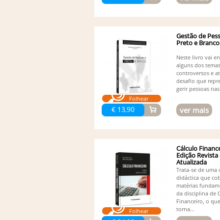
Gestão de Pes
Preto e Branco
Neste livro vai e
alguns dos tema
controversos e a
desafio que repr
gerir pessoas nas.
Folhear
€ 13,90
ver mais
Cálculo Finance
Edição Revista
Atualizada
Trata-se de uma 
didáctica que cob
matérias fundam
da disciplina de 
Financeiro, o que
torna...
Folhear