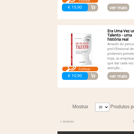
Folhear
€ 19,90
ver mais
Era Uma Vez 
Talento - uma
história real
Através do percu
profissional de
podemos percebe
hoje, as empresa
que dar cada vez
atenção...
Folhear
€ 10,90
ver mais
Mostrar
Produtos p
« Anterior