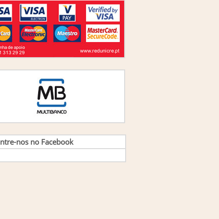
ão Lisboa, Arnaldo Coelho, Filipe Coelho e
s
(1)
ão M. Picado Horta
(1)
ão M. S. Carvalho
(4)
ão Manuel Lopes Gomes e Jorge Manuel
ues Pires
(1)
ao Verissimo Lisboa e Carlos Ferreira Gomes
(1)
ao Verissimo Lisboa, Mario Gomes Augusto
(1)
aquim Fernando Cunha Guimaraes
(1)
rge Sá, Magda Pereira, Marcia Serra
(1)
rge Vasconcellos e Sá e Magda Pereira
(2)
rge Vasconcellos Sá,Magda Pereira,Fátima
Elizabeth Borges
(1)
rge Vasconcelos e Sá
(3)
sé António Afonseca e Gilberto Santos
(1)
sé Carlos de Jesus Pedro
(1)
ntre-nos no Facebook
se Dantas
(1)
sé Gabriel Quaresma, Carlos Gonçalves
(1)
se Rui Nunes de Almeida
(1)
onor Reis
(1)
is Bassat
(1)
is Castañeda
(5)
lundo Fausto Catessamo, Orlando Lima Rua
nuel Guedes Vieira
(1)