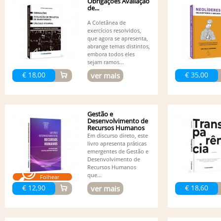
Obrigações Avaliação
de...
A Coletânea de
exercícios resolvidos,
que agora se apresenta,
abrange temas distintos,
embora todos eles
sejam ramos...
€ 18,00
€ 35,00
ver mais
Gestão e
Desenvolvimento de
Recursos Humanos
-...
Em discurso direto, este
livro apresenta práticas
emergentes de Gestão e
Desenvolvimento de
Recursos Humanos
que...
Folhear
€ 12,90
€ 18,60
ver mais