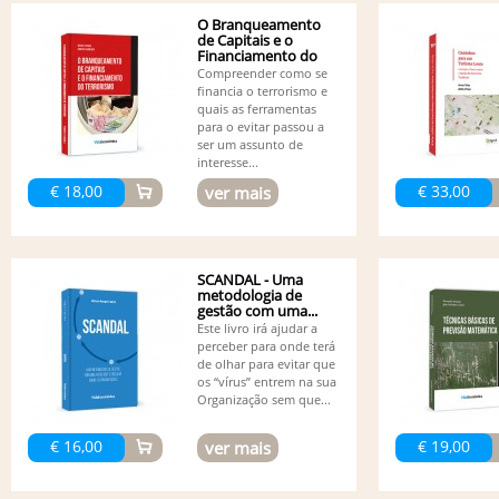
O Branqueamento
de Capitais e o
Financiamento do
Terrorismo
Compreender como se
financia o terrorismo e
quais as ferramentas
para o evitar passou a
ser um assunto de
interesse...
€ 18,00
€ 33,00
ver mais
SCANDAL - Uma
metodologia de
gestão com uma...
Este livro irá ajudar a
perceber para onde terá
de olhar para evitar que
os “vírus” entrem na sua
Organização sem que...
€ 16,00
€ 19,00
ver mais