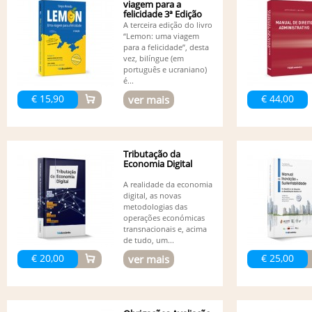
viagem para a
felicidade 3ª Edição
(Bilingue)
A terceira edição do livro
“Lemon: uma viagem
para a felicidade”, desta
vez, bilíngue (em
português e ucraniano)
é...
€ 15,90
€ 44,00
ver mais
Tributação da
Economia Digital
A realidade da economia
digital, as novas
metodologias das
operações económicas
transnacionais e, acima
de tudo, um...
€ 20,00
€ 25,00
ver mais