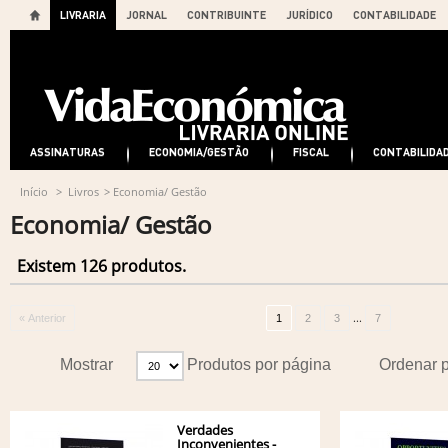
LIVRARIA
JORNAL
CONTRIBUINTE
JURÍDICO
CONTABILIDADE
ASSINATURAS
ECONOMIA/GESTÃO
FISCAL
CONTABILIDA
Início
>
Livros
>
Economia/ Gestão
Economia/ Gestão
Existem 126 produtos.
...
« Anterior
1
2
3
7
Mostrar
Produtos por página
Ordenar 
Verdades
Inconvenientes -