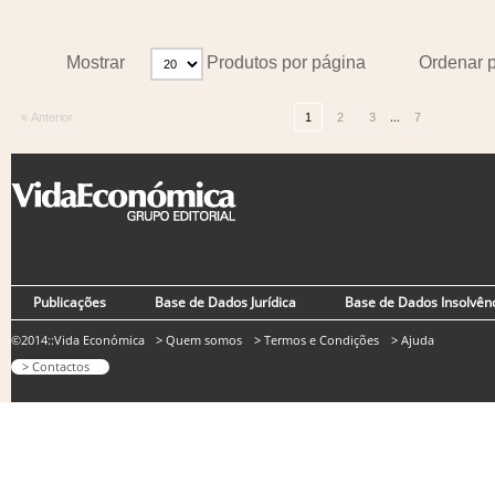
Mostrar
Produtos por página
Ordenar 
...
« Anterior
1
2
3
7
Publicações
Base de Dados Jurídica
Base de Dados Insolvên
©2014::Vida Económica
> Quem somos
> Termos e Condições
> Ajuda
> Contactos