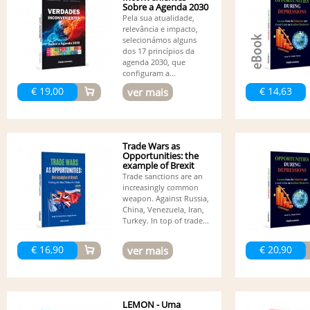
Sobre a Agenda 2030
Pela sua atualidade,
relevância e impacto,
selecionámos alguns
dos 17 princípios da
agenda 2030, que
configuram a...
€ 19,00
€ 14,63
ver mais
Trade Wars as
Opportunities: the
example of Brexit
Trade sanctions are an
increasingly common
weapon. Against Russia,
China, Venezuela, Iran,
Turkey. In top of trade...
€ 16,90
€ 20,90
ver mais
LEMON - Uma