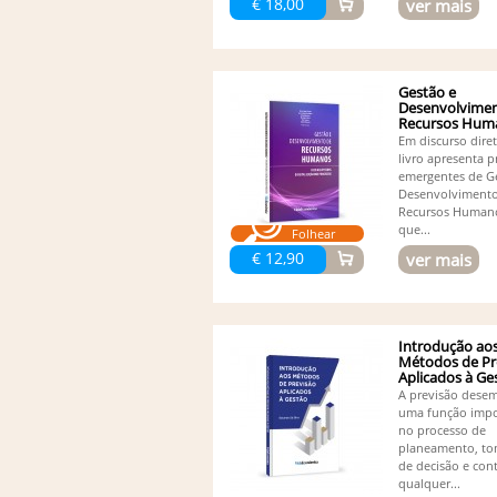
€ 18,00
ver mais
Gestão e
Desenvolvimen
Recursos Hum
-...
Em discurso diret
livro apresenta p
emergentes de G
Desenvolviment
Recursos Human
que...
Folhear
€ 12,90
ver mais
Introdução ao
Métodos de Pr
Aplicados à Ge
A previsão dese
uma função impo
no processo de
planeamento, t
de decisão e con
qualquer...