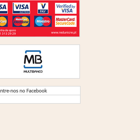
ão Lisboa, Arnaldo Coelho, Filipe Coelho e
s
(1)
ão M. Picado Horta
(1)
ão M. S. Carvalho
(4)
ão Manuel Lopes Gomes e Jorge Manuel
ues Pires
(1)
ao Verissimo Lisboa e Carlos Ferreira Gomes
(1)
ao Verissimo Lisboa, Mario Gomes Augusto
(1)
aquim Fernando Cunha Guimaraes
(1)
rge Sá, Magda Pereira, Marcia Serra
(1)
rge Vasconcellos e Sá e Magda Pereira
(2)
rge Vasconcellos Sá,Magda Pereira,Fátima
Elizabeth Borges
(1)
rge Vasconcelos e Sá
(3)
sé António Afonseca e Gilberto Santos
(1)
sé Carlos de Jesus Pedro
(1)
ntre-nos no Facebook
se Dantas
(1)
sé Gabriel Quaresma, Carlos Gonçalves
(1)
se Rui Nunes de Almeida
(1)
onor Reis
(1)
is Bassat
(1)
is Castañeda
(5)
lundo Fausto Catessamo, Orlando Lima Rua
nuel Guedes Vieira
(1)