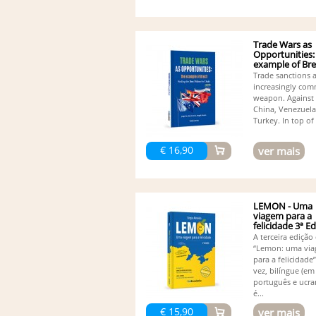
Trade Wars as
Opportunities:
example of Bre
Trade sanctions 
increasingly co
weapon. Against 
China, Venezuela,
Turkey. In top of 
€ 16,90
ver mais
LEMON - Uma
viagem para a
felicidade 3ª E
(Bilingue)
A terceira edição 
“Lemon: uma vi
para a felicidade”
vez, bilíngue (em
português e ucra
é...
€ 15,90
ver mais