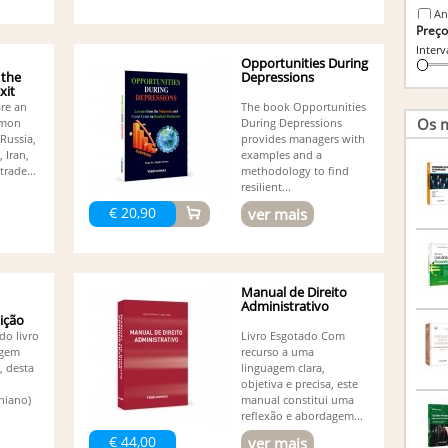
An
Preço
An
Interv
An
Opportunities During
An
 the
Depressions
An
xit
An
are an
The book Opportunities
Os m
mmon
During Depressions
An
Russia,
provides managers with
Pereir
 Iran,
examples and a
An
trade...
methodology to find
An
resilient...
An
€ 20,90
ver mais
An
An
An
As
Br
Manual de Direito
Administrativo
Ca
dição
Ca
do livro
Livro Esgotado Com
Ca
agem
recurso a uma
Cl
, desta
linguagem clara,
Co
objetiva e precisa, este
Afon
niano)
manual constitui uma
Co
reflexão e abordagem...
Co
€ 44,00
ver mais