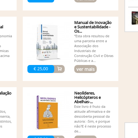
Co
(1)
Da
De
(1)
Manual de Inovação
De
al
e Sustentabilidade -
Os...
Ed
economia
“Esta obra resultou de
(1)
uma parceria entre a
Ed
s
Associação dos
Ed
micas
Industriais de
Ed
 acima
Construção Civil e Obras
Ed
Públicas e a...
Ed
€ 25,00
ver mais
Adalm
Ed
Resen
El
Fe
liação
Neolíderes,
Fe
Helicópteros e
Abelhas-...
Fe
Este livro é fruto da
Eduar
idos,
atitude afirmativa e de
Fi
esenta,
descoberta pessoal da
Fr
stintos,
autora: -Sim, e porque
Gi
es
não?E é neste processo
He
de...
He