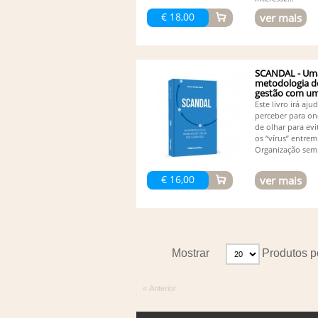
€ 18,00
ver mais
SCANDAL - Um
metodologia d
gestão com uma
Este livro irá aju
perceber para on
de olhar para evi
os “vírus” entrem
Organização sem 
€ 16,00
ver mais
Mostrar
Produtos p
« Anterior