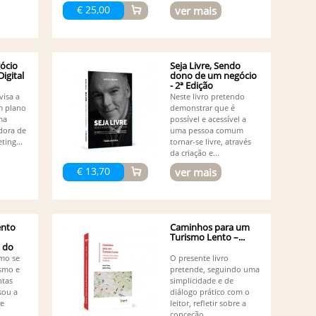
Ma
€ 25,00
ver mais
Nolan
Ma
Ma
Ma
ócio
Seja Livre, Sendo
Mi
igital
dono de um negócio
Mi
- 2ª Edição
Or
visa a
Neste livro pretendo
Or
m plano
demonstrar que é
ma
possível e acessível a
Pa
dora de
uma pessoa comum
Pe
ting...
tornar-se livre, através
Pe
da criação e...
Pe
€ 13,70
ver mais
Pe
Pr
Ri
Ru
Ru
nto
Caminhos para um
Turismo Lento –...
Ru
 do
Ru
mo se
O presente livro
Sa
ismo e
pretende, seguindo uma
Sé
ntas
simplicidade e de
So
sou a
diálogo prático com o
Su
de
leitor, refletir sobre a
conceção,...
Vá