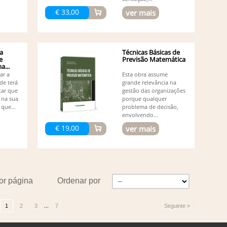
Vá
€ 33,00
ver mais
Va
Desen
Vi
Vi
a
Técnicas Básicas de
e
Previsão Matemática
...
dar a
Esta obra assume
de terá
grande relevância na
tar que
gestão das organizações
 na sua
porque qualquer
que...
problema de decisão,
envolvendo...
€ 19,00
ver mais
or página
Ordenar por
...
1
2
3
7
Seguinte »