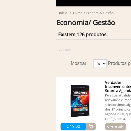
Início
>
Livros
>
Economia/ Gestão
Economia/ Gestão
Existem 126 produtos.
« Anterior
Mostrar
Produtos p
Verdades
Inconvenientes
Sobre a Agend
Pela sua atualida
relevância e impa
selecionámos al
dos 17 princípios
agenda 2030, qu
configuram a...
€ 19,00
ver mais