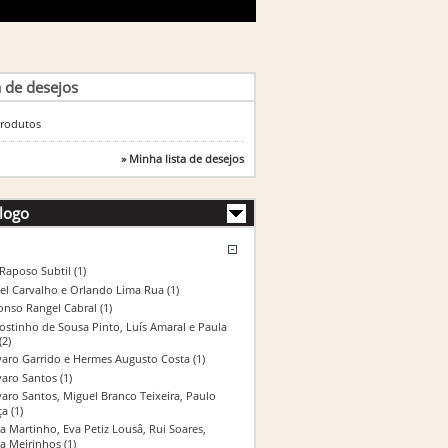
a de desejos
rodutos
» Minha lista de desejos
logo
 Raposo Subtil
(1)
el Carvalho e Orlando Lima Rua
(1)
onso Rangel Cabral
(1)
ostinho de Sousa Pinto, Luís Amaral e Paula
(2)
varo Garrido e Hermes Augusto Costa
(1)
varo Santos
(1)
varo Santos, Miguel Branco Teixeira, Paulo
ça
(1)
a Martinho, Eva Petiz Lousâ, Rui Soares,
na Meirinhos
(1)