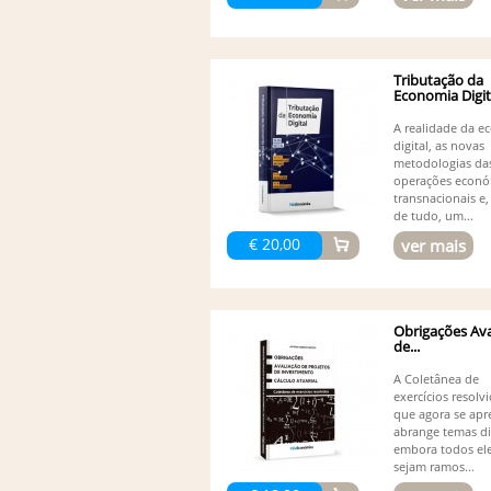
Tributação da
Economia Digit
A realidade da 
digital, as novas
metodologias da
operações econó
transnacionais e,
de tudo, um...
€ 20,00
ver mais
Obrigações Ava
de...
A Coletânea de
exercícios resolv
que agora se apr
abrange temas di
embora todos el
sejam ramos...