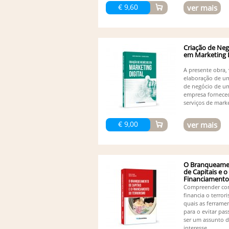
€ 9,60
ver mais
Criação de Neg
em Marketing D
A presente obra, 
elaboração de u
de negócio de u
empresa fornece
serviços de marke
€ 9,00
ver mais
O Branqueame
de Capitais e o
Financiamento
Terrorismo
Compreender co
financia o terror
quais as ferrame
para o evitar pas
ser um assunto 
interesse...