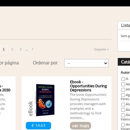
List
Sem p
...
1
2
3
7
Seguinte »
Catá
or página
Ordenar por
Autor
A.
Ebook -
Ab
 -
Opportunities During
Af
a 2030
Depressions
de,
The book Opportunities
Ag
Peres
cto,
During Depressions
guns
provides managers with
Ál
 da
examples and a
Ál
e
methodology to find
Ál
resilient...
Valen
An
€ 14,63
ver mais
Vivia