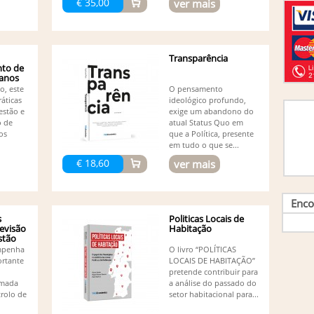
€ 35,00
ver mais
Jo
outro
Jo
Jo
Jo
Transparência
Rodrig
to de
anos
Jo
o, este
O pensamento
Jo
ráticas
ideológico profundo,
Jo
estão e
exige um abandono do
Jo
o de
atual Status Quo em
Jo
os
que a Política, presente
Jo
em tudo o que se...
Olão,
€ 18,60
ver mais
Jo
Jo
Jo
Enco
Jo
s
Politicas Locais de
Jo
evisão
Habitação
Jo
stão
Le
mpenha
O livro “POLÍTICAS
Lu
rtante
LOCAIS DE HABITAÇÃO”
Lu
pretende contribuir para
Ma
omada
a análise do passado do
(1)
trolo de
setor habitacional para...
Ma