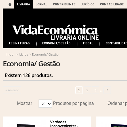
LIVRARIA
JORNAL
CONTRIBUINTE
JURÍDICO
CONTABILIDADE
ASSINATURAS
ECONOMIA/GESTÃO
FISCAL
CONTABILIDA
Início
>
Livros
>
Economia/ Gestão
Economia/ Gestão
Existem 126 produtos.
...
« Anterior
1
2
3
7
Mostrar
Produtos por página
Ordenar 
Verdades
Inconvenientes -