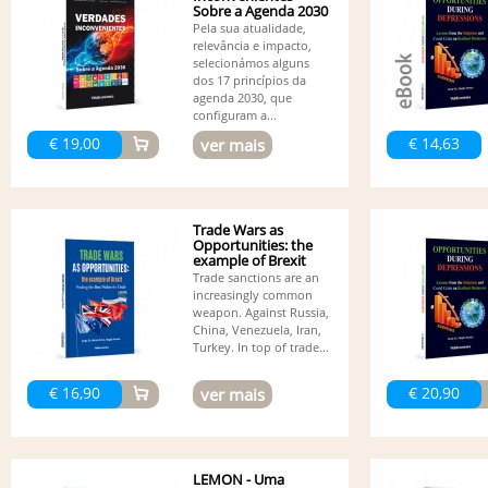
Sobre a Agenda 2030
Pela sua atualidade,
relevância e impacto,
selecionámos alguns
dos 17 princípios da
agenda 2030, que
configuram a...
€ 19,00
€ 14,63
ver mais
Trade Wars as
Opportunities: the
example of Brexit
Trade sanctions are an
increasingly common
weapon. Against Russia,
China, Venezuela, Iran,
Turkey. In top of trade...
€ 16,90
€ 20,90
ver mais
LEMON - Uma