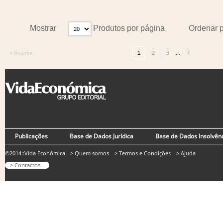
Mostrar
Produtos por página
Ordenar 
...
« Anterior
1
2
3
7
Publicações
Base de Dados Jurídica
Base de Dados Insolvên
©2014::Vida Económica
> Quem somos
> Termos e Condições
> Ajuda
> Contactos