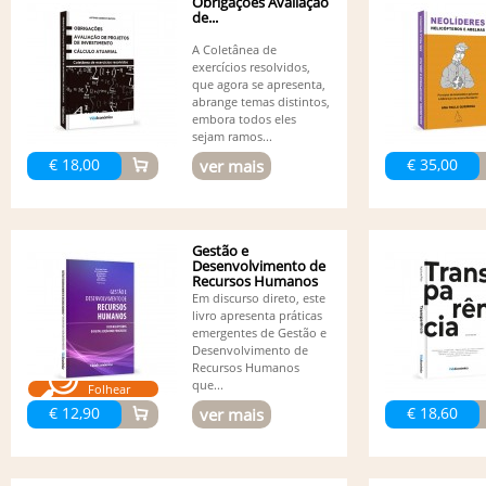
Obrigações Avaliação
de...
A Coletânea de
exercícios resolvidos,
que agora se apresenta,
abrange temas distintos,
embora todos eles
sejam ramos...
€ 18,00
€ 35,00
ver mais
Gestão e
Desenvolvimento de
Recursos Humanos
-...
Em discurso direto, este
livro apresenta práticas
emergentes de Gestão e
Desenvolvimento de
Recursos Humanos
que...
Folhear
€ 12,90
€ 18,60
ver mais