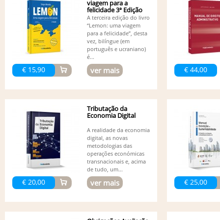
viagem para a
felicidade 3ª Edição
(Bilingue)
A terceira edição do livro
“Lemon: uma viagem
para a felicidade”, desta
vez, bilíngue (em
português e ucraniano)
é...
€ 15,90
€ 44,00
ver mais
Tributação da
Economia Digital
A realidade da economia
digital, as novas
metodologias das
operações económicas
transnacionais e, acima
de tudo, um...
€ 20,00
€ 25,00
ver mais