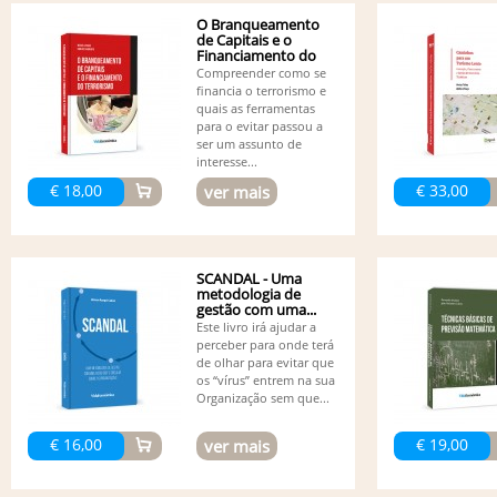
O Branqueamento
de Capitais e o
Financiamento do
Terrorismo
Compreender como se
financia o terrorismo e
quais as ferramentas
para o evitar passou a
ser um assunto de
interesse...
€ 18,00
€ 33,00
ver mais
SCANDAL - Uma
metodologia de
gestão com uma...
Este livro irá ajudar a
perceber para onde terá
de olhar para evitar que
os “vírus” entrem na sua
Organização sem que...
€ 16,00
€ 19,00
ver mais