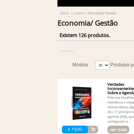
Início
>
Livros
>
Economia/ Gestão
Economia/ Gestão
Existem 126 produtos.
« Anterior
Mostrar
Produtos p
Verdades
Inconvenientes
Sobre a Agend
Pela sua atualida
relevância e impa
selecionámos al
dos 17 princípios
agenda 2030, qu
configuram a...
€ 19,00
ver mais