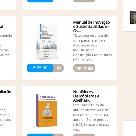
Co
(1)
Da
De
(1)
Manual de Inovação
De
al
e Sustentabilidade -
Os...
Ed
economia
“Esta obra resultou de
(1)
uma parceria entre a
Ed
s
Associação dos
Ed
micas
Industriais de
Ed
 acima
Construção Civil e Obras
Ed
Públicas e a...
Ed
€ 25,00
ver mais
Adalm
Ed
Resen
El
Fe
liação
Neolíderes,
Fe
Helicópteros e
Abelhas-...
Fe
Este livro é fruto da
Eduar
idos,
atitude afirmativa e de
Fi
esenta,
descoberta pessoal da
Fr
stintos,
autora: -Sim, e porque
Gi
es
não?E é neste processo
He
de...
He