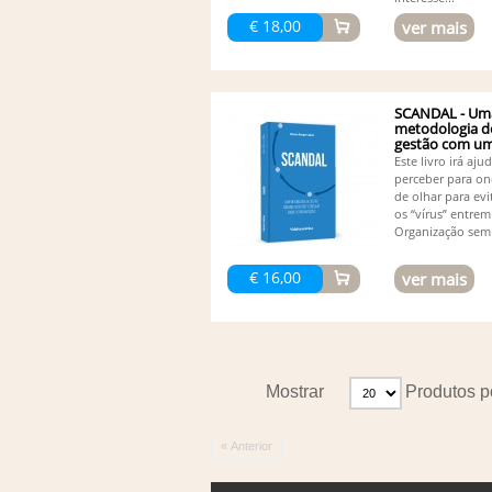
€ 18,00
ver mais
SCANDAL - Um
metodologia d
gestão com uma
Este livro irá aju
perceber para on
de olhar para evi
os “vírus” entrem
Organização sem 
€ 16,00
ver mais
Mostrar
Produtos p
« Anterior