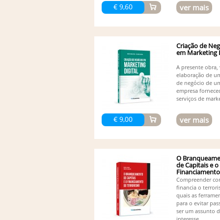
€ 9,60
ver mais
Criação de Neg
em Marketing D
A presente obra, 
elaboração de u
de negócio de u
empresa fornece
serviços de marke
€ 9,00
ver mais
O Branqueame
de Capitais e o
Financiamento
Terrorismo
Compreender co
financia o terror
quais as ferrame
para o evitar pas
ser um assunto 
interesse...