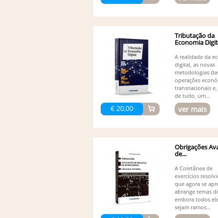
Tributação da
Economia Digit
A realidade da 
digital, as novas
metodologias da
operações econó
transnacionais e,
de tudo, um...
€ 20,00
ver mais
Obrigações Ava
de...
A Coletânea de
exercícios resolv
que agora se apr
abrange temas di
embora todos el
sejam ramos...