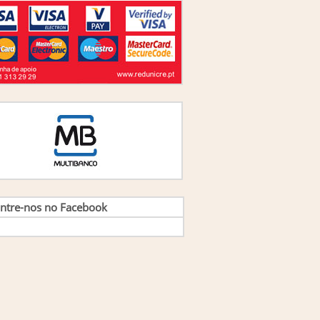
ão Lisboa, Arnaldo Coelho, Filipe Coelho e
s
(1)
ão M. Picado Horta
(1)
ão M. S. Carvalho
(4)
ão Manuel Lopes Gomes e Jorge Manuel
ues Pires
(1)
ao Verissimo Lisboa e Carlos Ferreira Gomes
(1)
ao Verissimo Lisboa, Mario Gomes Augusto
(1)
aquim Fernando Cunha Guimaraes
(1)
rge Sá, Magda Pereira, Marcia Serra
(1)
rge Vasconcellos e Sá e Magda Pereira
(2)
rge Vasconcellos Sá,Magda Pereira,Fátima
Elizabeth Borges
(1)
rge Vasconcelos e Sá
(3)
sé António Afonseca e Gilberto Santos
(1)
sé Carlos de Jesus Pedro
(1)
ntre-nos no Facebook
se Dantas
(1)
sé Gabriel Quaresma, Carlos Gonçalves
(1)
se Rui Nunes de Almeida
(1)
onor Reis
(1)
is Bassat
(1)
is Castañeda
(5)
lundo Fausto Catessamo, Orlando Lima Rua
nuel Guedes Vieira
(1)