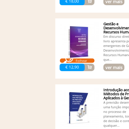
€ 18,00
ver mais
Gestão e
Desenvolvimen
Recursos Hum
-...
Em discurso diret
livro apresenta p
emergentes de G
Desenvolviment
Recursos Human
que...
Folhear
€ 12,90
ver mais
Introdução ao
Métodos de Pr
Aplicados à Ge
A previsão dese
uma função impo
no processo de
planeamento, t
de decisão e con
qualquer...