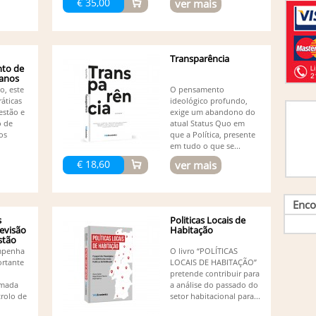
€ 35,00
ver mais
Jo
outro
Jo
Jo
Jo
Transparência
Rodrig
to de
anos
Jo
o, este
O pensamento
Jo
ráticas
ideológico profundo,
Jo
estão e
exige um abandono do
Jo
o de
atual Status Quo em
Jo
os
que a Política, presente
Jo
em tudo o que se...
Olão,
€ 18,60
ver mais
Jo
Jo
Jo
Enco
Jo
s
Politicas Locais de
Jo
evisão
Habitação
Jo
stão
Le
mpenha
O livro “POLÍTICAS
Lu
rtante
LOCAIS DE HABITAÇÃO”
Lu
pretende contribuir para
Ma
omada
a análise do passado do
(1)
trolo de
setor habitacional para...
Ma