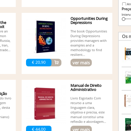
An
Preço
An
Interv
An
Opportunities During
An
 the
Depressions
An
xit
An
are an
The book Opportunities
Os m
mmon
During Depressions
An
Russia,
provides managers with
Pereir
 Iran,
examples and a
An
trade...
methodology to find
An
resilient...
An
€ 20,90
ver mais
An
An
An
As
Br
Manual de Direito
Administrativo
Ca
dição
Ca
do livro
Livro Esgotado Com
Ca
agem
recurso a uma
Cl
, desta
linguagem clara,
Co
objetiva e precisa, este
Afon
niano)
manual constitui uma
Co
reflexão e abordagem...
Co
€ 44,00
ver mais