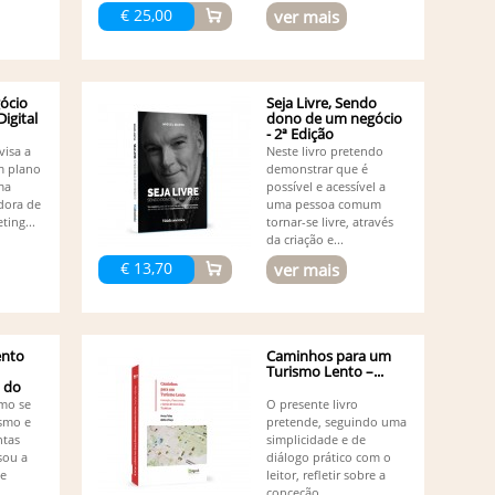
Ma
€ 25,00
ver mais
Nolan
Ma
Ma
Ma
ócio
Seja Livre, Sendo
Mi
igital
dono de um negócio
Mi
- 2ª Edição
Or
visa a
Neste livro pretendo
Or
m plano
demonstrar que é
ma
possível e acessível a
Pa
dora de
uma pessoa comum
Pe
ting...
tornar-se livre, através
Pe
da criação e...
Pe
€ 13,70
ver mais
Pe
Pr
Ri
Ru
Ru
nto
Caminhos para um
Turismo Lento –...
Ru
 do
Ru
mo se
O presente livro
Sa
ismo e
pretende, seguindo uma
Sé
ntas
simplicidade e de
So
sou a
diálogo prático com o
Su
de
leitor, refletir sobre a
conceção,...
Vá