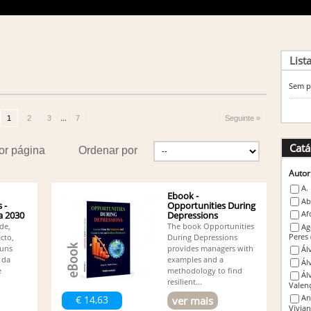
List
Sem p
...
1
2
3
7
Seguinte »
Catá
or página
Ordenar por
Autor
A.
Ebook -
Ab
 -
Opportunities During
Af
a 2030
Depressions
de,
The book Opportunities
Ag
Peres
cto,
During Depressions
guns
provides managers with
Ál
 da
examples and a
Ál
e
methodology to find
Ál
resilient...
Valen
An
€ 14,63
ver mais
Vivia