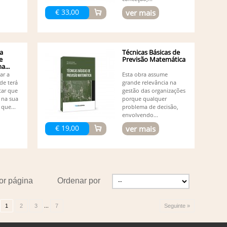
Vá
€ 33,00
ver mais
Va
Desen
Vi
Vi
a
Técnicas Básicas de
e
Previsão Matemática
...
dar a
Esta obra assume
de terá
grande relevância na
tar que
gestão das organizações
 na sua
porque qualquer
que...
problema de decisão,
envolvendo...
€ 19,00
ver mais
or página
Ordenar por
...
1
2
3
7
Seguinte »