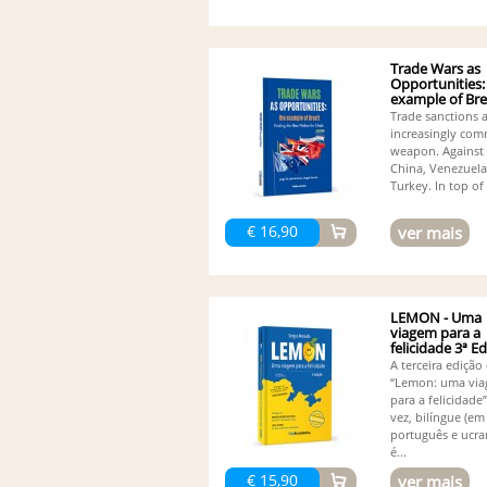
Trade Wars as
Opportunities:
example of Bre
Trade sanctions 
increasingly co
weapon. Against 
China, Venezuela,
Turkey. In top of 
€ 16,90
ver mais
LEMON - Uma
viagem para a
felicidade 3ª E
(Bilingue)
A terceira edição 
“Lemon: uma vi
para a felicidade”
vez, bilíngue (em
português e ucra
é...
€ 15,90
ver mais