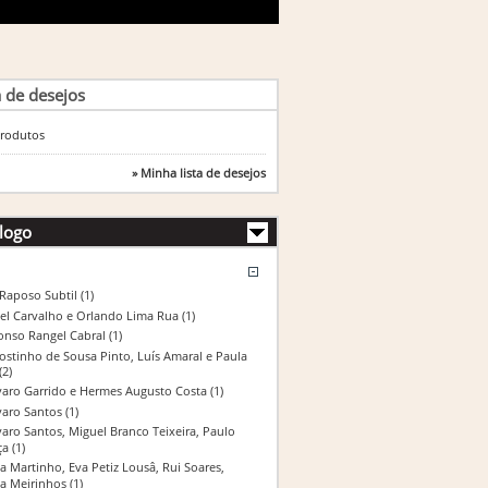
a de desejos
rodutos
» Minha lista de desejos
logo
 Raposo Subtil
(1)
el Carvalho e Orlando Lima Rua
(1)
onso Rangel Cabral
(1)
ostinho de Sousa Pinto, Luís Amaral e Paula
(2)
varo Garrido e Hermes Augusto Costa
(1)
varo Santos
(1)
varo Santos, Miguel Branco Teixeira, Paulo
ça
(1)
a Martinho, Eva Petiz Lousâ, Rui Soares,
na Meirinhos
(1)