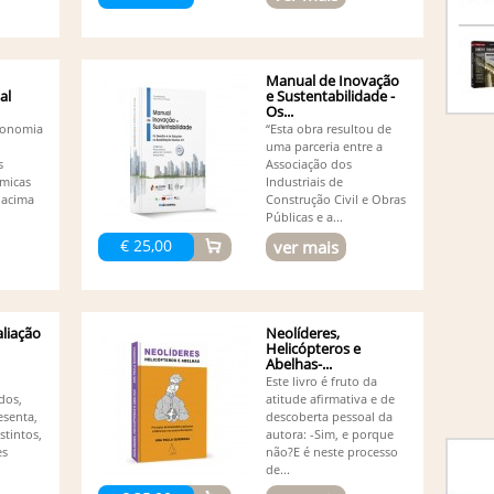
Co
(1)
Da
De
(1)
Manual de Inovação
De
al
e Sustentabilidade -
Os...
Ed
economia
“Esta obra resultou de
(1)
uma parceria entre a
Ed
s
Associação dos
Ed
micas
Industriais de
Ed
 acima
Construção Civil e Obras
Ed
Públicas e a...
Ed
€ 25,00
ver mais
Adalm
Ed
Resen
El
Fe
liação
Neolíderes,
Fe
Helicópteros e
Abelhas-...
Fe
Este livro é fruto da
Eduar
idos,
atitude afirmativa e de
Fi
esenta,
descoberta pessoal da
Fr
stintos,
autora: -Sim, e porque
Gi
es
não?E é neste processo
He
de...
He