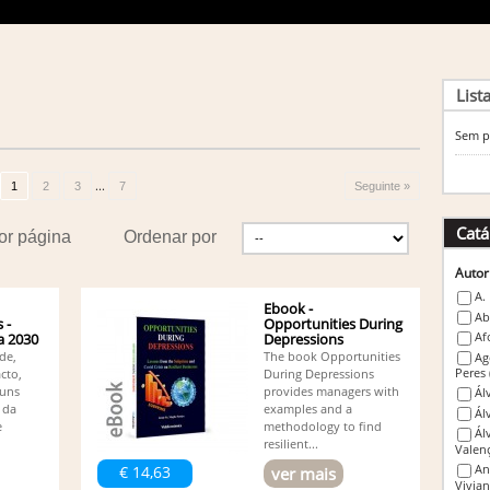
List
Sem p
...
1
2
3
7
Seguinte »
Catá
or página
Ordenar por
Autor
A.
Ebook -
Ab
 -
Opportunities During
Af
a 2030
Depressions
de,
The book Opportunities
Ag
Peres
cto,
During Depressions
guns
provides managers with
Ál
 da
examples and a
Ál
e
methodology to find
Ál
resilient...
Valen
An
€ 14,63
ver mais
Vivia