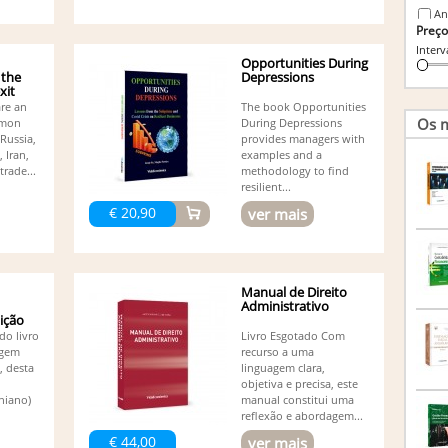
An
Preço
An
Interv
An
Opportunities During
An
 the
Depressions
An
xit
An
are an
The book Opportunities
Os m
mmon
During Depressions
An
Russia,
provides managers with
Pereir
 Iran,
examples and a
An
trade...
methodology to find
An
resilient...
An
€ 20,90
ver mais
An
An
An
As
Br
Manual de Direito
Administrativo
Ca
dição
Ca
do livro
Livro Esgotado Com
Ca
agem
recurso a uma
Cl
, desta
linguagem clara,
Co
objetiva e precisa, este
Afon
niano)
manual constitui uma
Co
reflexão e abordagem...
Co
€ 44,00
ver mais