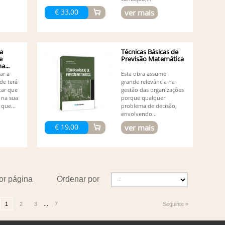
Vá
€ 33,00
ver mais
Va
Desen
Vi
Vi
a
Técnicas Básicas de
e
Previsão Matemática
...
dar a
Esta obra assume
de terá
grande relevância na
tar que
gestão das organizações
 na sua
porque qualquer
que...
problema de decisão,
envolvendo...
€ 19,00
ver mais
or página
Ordenar por
...
1
2
3
7
Seguinte »