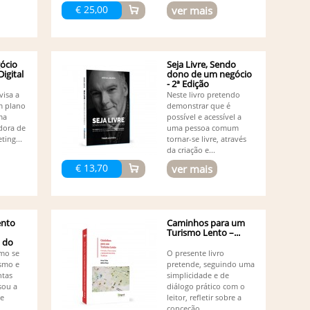
Ma
€ 25,00
ver mais
Nolan
Ma
Ma
Ma
ócio
Seja Livre, Sendo
Mi
igital
dono de um negócio
Mi
- 2ª Edição
Or
visa a
Neste livro pretendo
Or
m plano
demonstrar que é
ma
possível e acessível a
Pa
dora de
uma pessoa comum
Pe
ting...
tornar-se livre, através
Pe
da criação e...
Pe
€ 13,70
ver mais
Pe
Pr
Ri
Ru
Ru
nto
Caminhos para um
Turismo Lento –...
Ru
 do
Ru
mo se
O presente livro
Sa
ismo e
pretende, seguindo uma
Sé
ntas
simplicidade e de
So
sou a
diálogo prático com o
Su
de
leitor, refletir sobre a
conceção,...
Vá