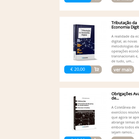
Tributação da
Economia Digit
A realidade da 
digital, as novas
metodologias da
operações econó
transnacionais e,
de tudo, um...
€ 20,00
ver mais
Obrigações Ava
de...
A Coletânea de
exercícios resolv
que agora se apr
abrange temas di
embora todos el
sejam ramos...