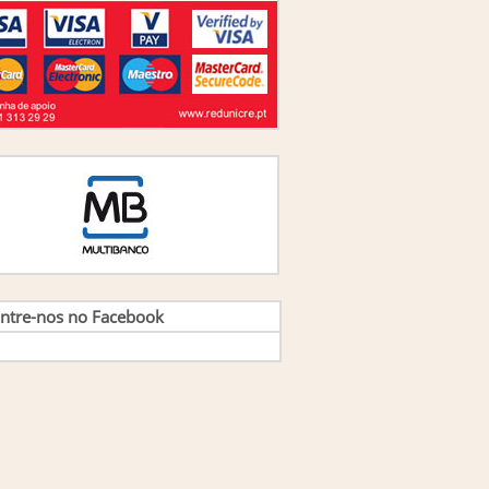
ão Lisboa, Arnaldo Coelho, Filipe Coelho e
s
(1)
ão M. Picado Horta
(1)
ão M. S. Carvalho
(4)
ão Manuel Lopes Gomes e Jorge Manuel
ues Pires
(1)
ao Verissimo Lisboa e Carlos Ferreira Gomes
(1)
ao Verissimo Lisboa, Mario Gomes Augusto
(1)
aquim Fernando Cunha Guimaraes
(1)
rge Sá, Magda Pereira, Marcia Serra
(1)
rge Vasconcellos e Sá e Magda Pereira
(2)
rge Vasconcellos Sá,Magda Pereira,Fátima
Elizabeth Borges
(1)
rge Vasconcelos e Sá
(3)
sé António Afonseca e Gilberto Santos
(1)
sé Carlos de Jesus Pedro
(1)
ntre-nos no Facebook
se Dantas
(1)
sé Gabriel Quaresma, Carlos Gonçalves
(1)
se Rui Nunes de Almeida
(1)
onor Reis
(1)
is Bassat
(1)
is Castañeda
(5)
lundo Fausto Catessamo, Orlando Lima Rua
nuel Guedes Vieira
(1)