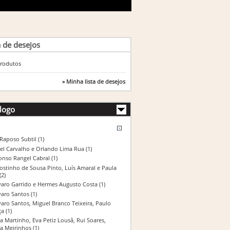
a de desejos
rodutos
» Minha lista de desejos
logo
 Raposo Subtil
(1)
el Carvalho e Orlando Lima Rua
(1)
onso Rangel Cabral
(1)
ostinho de Sousa Pinto, Luís Amaral e Paula
(2)
varo Garrido e Hermes Augusto Costa
(1)
varo Santos
(1)
varo Santos, Miguel Branco Teixeira, Paulo
ça
(1)
a Martinho, Eva Petiz Lousâ, Rui Soares,
na Meirinhos
(1)