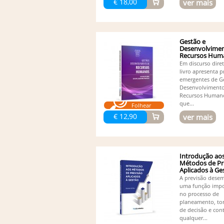
€ 18,00
ver mais
Gestão e
Desenvolvimen
Recursos Hum
-...
Em discurso diret
livro apresenta p
emergentes de G
Desenvolviment
Recursos Human
que...
Folhear
€ 12,90
ver mais
Introdução ao
Métodos de Pr
Aplicados à Ge
A previsão dese
uma função impo
no processo de
planeamento, t
de decisão e con
qualquer...