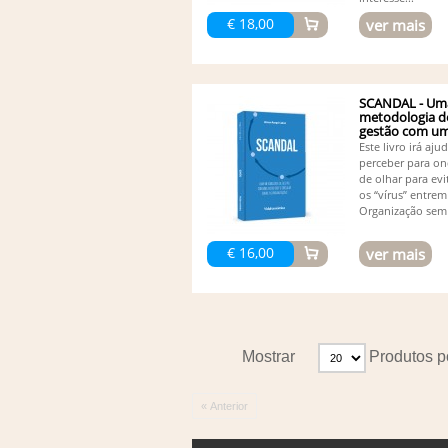
€ 18,00
ver mais
SCANDAL - Um
metodologia d
gestão com uma
Este livro irá aju
perceber para on
de olhar para evi
os “vírus” entrem
Organização sem 
€ 16,00
ver mais
Mostrar
Produtos p
« Anterior