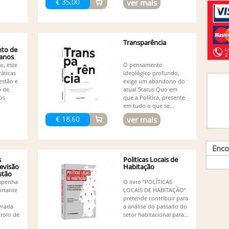
€ 35,00
ver mais
Jo
outro
Jo
Jo
Jo
Transparência
Rodrig
to de
anos
Jo
o, este
O pensamento
Jo
ráticas
ideológico profundo,
Jo
estão e
exige um abandono do
Jo
o de
atual Status Quo em
Jo
os
que a Política, presente
Jo
em tudo o que se...
Olão,
€ 18,60
ver mais
Jo
Jo
Jo
Enco
Jo
s
Politicas Locais de
Jo
evisão
Habitação
Jo
stão
Le
mpenha
O livro “POLÍTICAS
Lu
rtante
LOCAIS DE HABITAÇÃO”
Lu
pretende contribuir para
Ma
omada
a análise do passado do
(1)
trolo de
setor habitacional para...
Ma