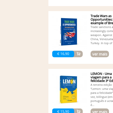
Trade Wars as
Opportunities:
example of Bre
Trade sanctions 
increasingly co
weapon. Against 
China, Venezuela,
Turkey. In top of 
€ 16,90
ver mais
LEMON - Uma
viagem para a
felicidade 3ª E
(Bilingue)
A terceira edição 
“Lemon: uma vi
para a felicidade”
vez, bilíngue (em
português e ucra
é...
€ 15,90
ver mais