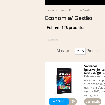
Início
>
Livros
>
Economia/ Gestão
Economia/ Gestão
Existem 126 produtos.
« Anterior
Mostrar
Produtos p
Verdades
Inconvenientes
Sobre a Agend
Pela sua atualida
relevância e impa
selecionámos al
dos 17 princípios
agenda 2030, qu
configuram a...
€ 19,00
ver mais