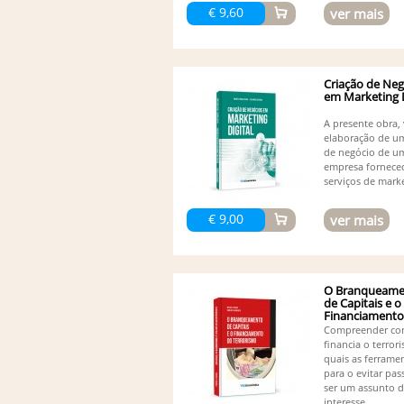
€ 9,60
ver mais
Criação de Neg
em Marketing D
A presente obra, 
elaboração de u
de negócio de u
empresa fornece
serviços de marke
€ 9,00
ver mais
O Branqueame
de Capitais e o
Financiamento
Terrorismo
Compreender co
financia o terror
quais as ferrame
para o evitar pas
ser um assunto 
interesse...