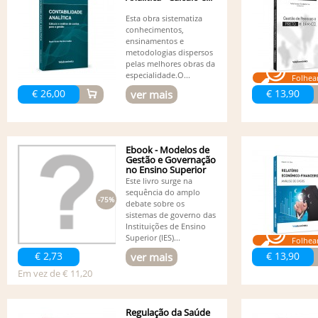
Esta obra sistematiza
conhecimentos,
ensinamentos e
metodologias dispersos
pelas melhores obras da
especialidade.O...
Folhea
€ 26,00
€ 13,90
ver mais
Ebook - Modelos de
Gestão e Governação
no Ensino Superior
Este livro surge na
sequência do amplo
-75%
debate sobre os
sistemas de governo das
Instituições de Ensino
Superior (IES)...
Folhea
€ 2,73
€ 13,90
ver mais
Em vez de € 11,20
Regulação da Saúde