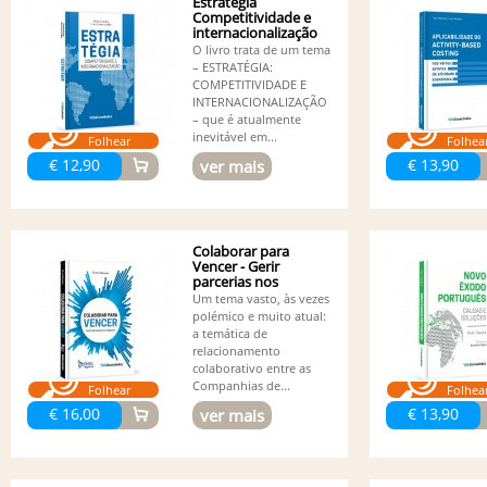
Estratégia
Competitividade e
internacionalização
O livro trata de um tema
– ESTRATÉGIA:
COMPETITIVIDADE E
INTERNACIONALIZAÇÃO
– que é atualmente
inevitável em...
Folhear
Folhea
€ 12,90
€ 13,90
ver mais
Colaborar para
Vencer - Gerir
parcerias nos
seguros
Um tema vasto, às vezes
polémico e muito atual:
a temática de
relacionamento
colaborativo entre as
Companhias de...
Folhear
Folhea
€ 16,00
€ 13,90
ver mais