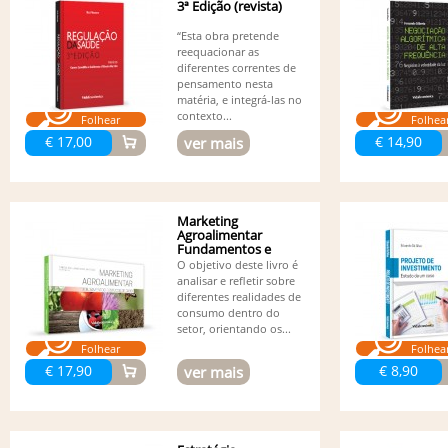
3ª Edição (revista)
“Esta obra pretende
reequa­cionar as
diferentes correntes de
pensamento nesta
matéria, e integrá-las no
contexto...
Folhear
Folhea
€ 17,00
€ 14,90
ver mais
Marketing
Agroalimentar
Fundamentos e
Estudos de Caso
O objetivo deste livro é
analisar e refletir sobre
diferentes realidades de
consumo dentro do
setor, orientando os...
Folhear
Folhea
€ 17,90
€ 8,90
ver mais