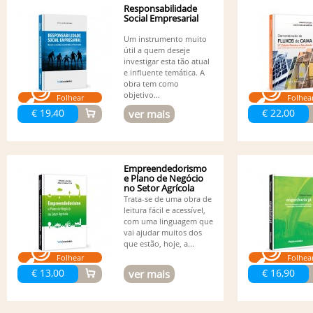
Responsabilidade
Social Empresarial
Um instrumento muito
útil a quem deseje
investigar esta tão atual
e influente temática. A
obra tem como
objetivo...
Folhear
Folhea
€ 19,40
€ 22,00
ver mais
Empreendedorismo
e Plano de Negócio
no Setor Agrícola
Trata-se de uma obra de
leitura fácil e acessível,
com uma linguagem que
vai ajudar muitos dos
que estão, hoje, a...
Folhear
Folhea
€ 13,00
€ 16,90
ver mais