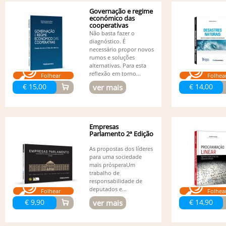
Governação e regime
económico das
cooperativas
Não basta fazer o
diagnóstico. É
necessário propor novos
rumos e soluções
alternativas. Para esta
reflexão em torno...
Folhear
Folhea
€ 15,00
€ 14,00
ver mais
Empresas
Parlamento 2ª Edição
As propostas dos líderes
para uma sociedade
mais prósperaUm
trabalho de
responsabilidade de
deputados e...
Folhear
Folhea
€ 9,90
€ 14,90
ver mais