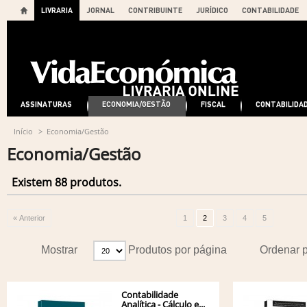
LIVRARIA
JORNAL
CONTRIBUINTE
JURÍDICO
CONTABILIDADE
ASSINATURAS
ECONOMIA/GESTÃO
FISCAL
CONTABILIDA
Início
>
Economia/Gestão
Economia/Gestão
Existem 88 produtos.
« Anterior
1
2
3
4
5
Mostrar
Produtos por página
Ordenar 
Contabilidade
Analítica - Cálculo e...