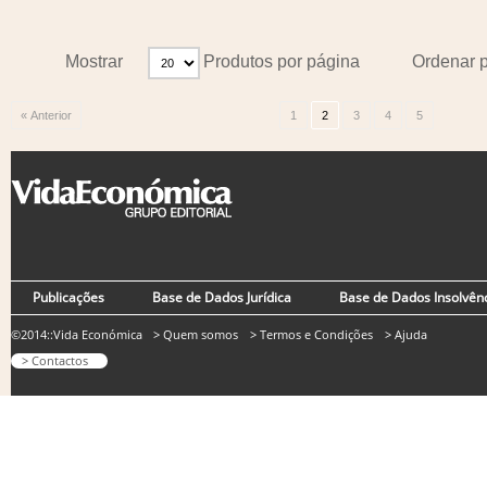
Mostrar
Produtos por página
Ordenar 
« Anterior
1
2
3
4
5
Publicações
Base de Dados Jurídica
Base de Dados Insolvên
©2014::Vida Económica
> Quem somos
> Termos e Condições
> Ajuda
> Contactos