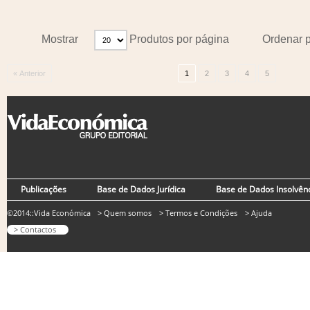
Mostrar
Produtos por página
Ordenar 
« Anterior
1
2
3
4
5
Publicações
Base de Dados Jurídica
Base de Dados Insolvên
©2014::Vida Económica
> Quem somos
> Termos e Condições
> Ajuda
> Contactos