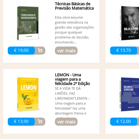
Técnicas Básicas de
Previsão Matemática
Esta obra assume
grande relevância na
gestão das organizações
porque qualquer
problema de decisão,
envolvendo...
€ 19,00
€ 13,70
ver mais
LEMON - Uma
viagem para a
felicidade 2ª Edição
SE A VIDA TE DÁ
LIMÕES, FAZ
LIMONADA!“LEMON –
Uma viagem para a
felicidade” faz uma
abordagem fresca e
profunda...
€ 13,90
€ 12,00
ver mais