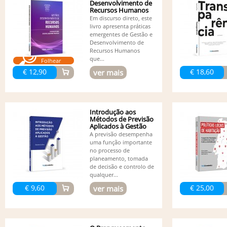
Desenvolvimento de
Recursos Humanos
-...
Em discurso direto, este
livro apresenta práticas
emergentes de Gestão e
Desenvolvimento de
Recursos Humanos
que...
Folhear
€ 12,90
€ 18,60
ver mais
Introdução aos
Métodos de Previsão
Aplicados à Gestão
A previsão desempenha
uma função importante
no processo de
planeamento, tomada
de decisão e controlo de
qualquer...
€ 9,60
€ 25,00
ver mais