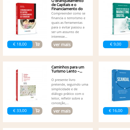
O Branqueamento
de Capitais e o
Financiamento do
Terrorismo
Compreender como se
financia o terrorismo e
quais as ferramentas
para o evitar passou a
ser um assunto de
interesse...
€ 18,00
€ 9,00
ver mais
Caminhos para um
Turismo Lento –...
O presente livro
pretende, seguindo uma
simplicidade e de
diálogo prático com o
leitor, refletir sobre a
conceção,...
€ 33,00
€ 16,00
ver mais