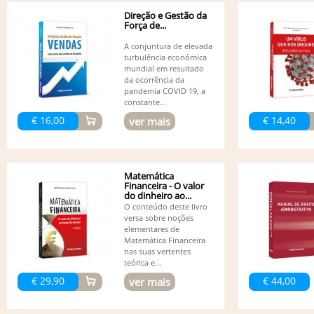
Direção e Gestão da
Força de...
A conjuntura de elevada
turbulência económica
mundial em resultado
da ocorrência da
pandemia COVID 19, a
constante...
€ 16,00
€ 14,40
ver mais
Matemática
Financeira - O valor
do dinheiro ao...
O conteúdo deste livro
versa sobre noções
elementares de
Matemática Financeira
nas suas vertentes
teórica e...
€ 29,90
€ 44,00
ver mais