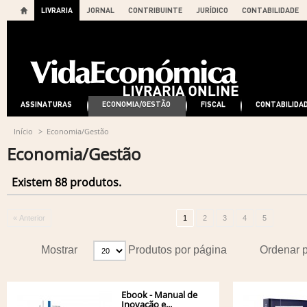
LIVRARIA
JORNAL
CONTRIBUINTE
JURÍDICO
CONTABILIDADE
ASSINATURAS
ECONOMIA/GESTÃO
FISCAL
CONTABILIDA
Início
>
Economia/Gestão
Economia/Gestão
Existem 88 produtos.
« Anterior
1
2
3
4
5
Mostrar
Produtos por página
Ordenar 
Ebook - Manual de
Inovação e...