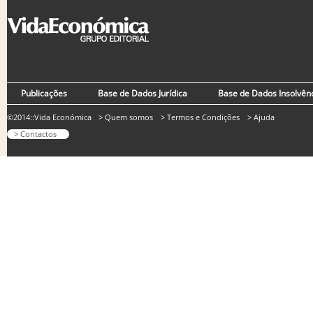
Publicações
Base de Dados Jurídica
Base de Dados Insolvên
©2014::Vida Económica
> Quem somos
> Termos e Condições
> Ajuda
> Contactos