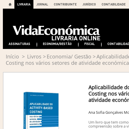
LIVRARIA
JORNAL
CONTRIBUINTE
JURÍDICO
CONTABILIDADE
ASSINATURAS
ECONOMIA/GESTÃO
FISCAL
CONTABILIDA
Início
>
Livros
>
Economia/ Gestão
>
Aplicabilidad
Costing nos vários setores de atividade económica
Aplicabilidade do
Costing nos vári
atividade econó
Ana Sofia Gonçalves Mo
Um livro que tem como
compreensão sobre a vi