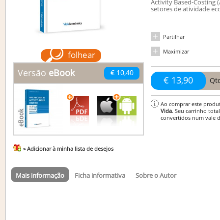
Activity Based-Costing 
setores de atividade e
Partilhar
Maximizar
folhear
Versão
eBook
€ 10,40
€ 13,90
Qt
Ao comprar este produ
Vida
. Seu carrinho tota
convertidos num vale 
» Adicionar à minha lista de desejos
Mais informação
Ficha informativa
Sobre o Autor