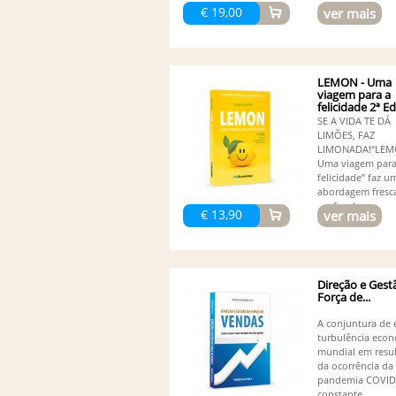
€ 19,00
ver mais
LEMON - Uma
viagem para a
felicidade 2ª E
SE A VIDA TE DÁ
LIMÕES, FAZ
LIMONADA!“LEM
Uma viagem para
felicidade” faz u
abordagem fresc
profunda...
€ 13,90
ver mais
Direção e Gest
Força de...
A conjuntura de 
turbulência eco
mundial em resu
da ocorrência da
pandemia COVID 
constante...