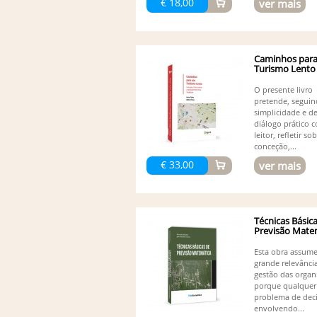
€ 18,00
ver mais
Caminhos par
Turismo Lento –
O presente livro
pretende, segui
simplicidade e d
diálogo prático 
leitor, refletir so
conceção,...
€ 33,00
ver mais
Técnicas Básic
Previsão Mate
Esta obra assum
grande relevânci
gestão das organ
porque qualquer
problema de deci
envolvendo...