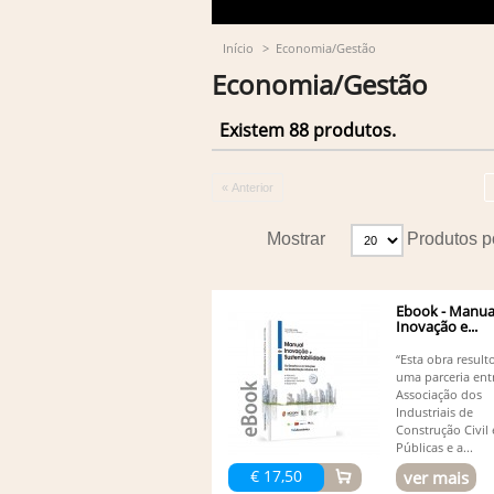
Início
>
Economia/Gestão
Economia/Gestão
Existem 88 produtos.
« Anterior
Mostrar
Produtos p
Ebook - Manua
Inovação e...
“Esta obra result
uma parceria ent
Associação dos
Industriais de
Construção Civil
Públicas e a...
€ 17,50
ver mais