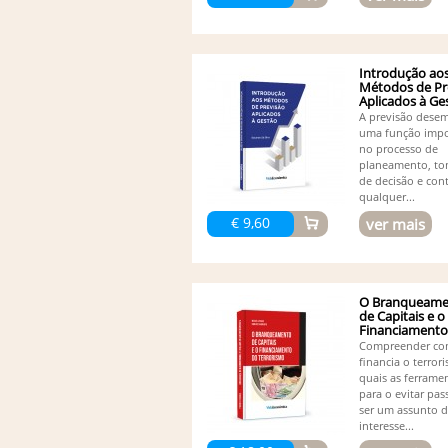
Introdução ao
Métodos de Pr
Aplicados à Ge
A previsão dese
uma função impo
no processo de
planeamento, t
de decisão e con
qualquer...
€ 9,60
ver mais
O Branqueame
de Capitais e o
Financiamento
Terrorismo
Compreender co
financia o terror
quais as ferrame
para o evitar pas
ser um assunto 
interesse...