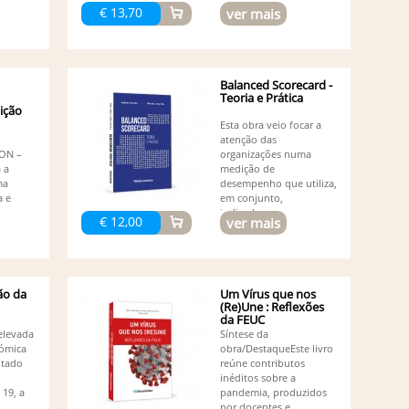
€ 13,70
ver mais
Balanced Scorecard -
Teoria e Prática
dição
Esta obra veio focar a
atenção das
ON –
organizações numa
 a
medição de
ma
desempenho que utiliza,
a e
em conjunto,
indicadores...
€ 12,00
ver mais
ão da
Um Vírus que nos
(Re)Une : Reflexões
da FEUC
elevada
Síntese da
nómica
obra/DestaqueEste livro
ltado
reúne contributos
inéditos sobre a
19, a
pandemia, produzidos
por docentes e...