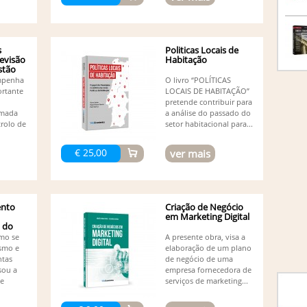
Fe
Gi
Go
He
s
Politicas Locais de
evisão
Habitação
He
stão
Jo
mpenha
O livro “POLÍTICAS
outro
rtante
LOCAIS DE HABITAÇÃO”
Jo
pretende contribuir para
Jo
omada
a análise do passado do
Rodrig
trolo de
setor habitacional para...
Jo
Jo
€ 25,00
ver mais
Jo
Jo
Jo
Jo
nto
Criação de Negócio
Lu
em Marketing Digital
Ma
 do
Nolan
mo se
A presente obra, visa a
Ma
ismo e
elaboração de um plano
Ma
ntas
de negócio de uma
Ma
sou a
empresa fornecedora de
de
serviços de marketing...
Mi
Mi
Or