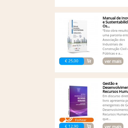
Manual de Ino
e Sustentabilid
Os...
“Esta obra result
uma parceria ent
Associação dos
Industriais de
Construção Civil
Públicas e a...
€ 25,00
ver mais
Gestão e
Desenvolvimen
Recursos Hum
-...
Em discurso diret
livro apresenta p
emergentes de G
Desenvolviment
Recursos Human
que...
Folhear
€ 12,90
ver mais