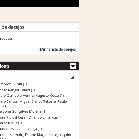
a de desejos
rodutos
» Minha lista de desejos
logo
 Raposo Subtil
(1)
onso Rangel Cabral
(1)
varo Garrido e Hermes Augusto Costa
(1)
varo Santos, Miguel Branco Teixeira, Paulo
ça
(1)
a Sofia Gonçalves Moreira
(1)
dré Vidigal César, Orlando Lima Rua
(1)
drea Kraus
(1)
tas Teles e Abilio Vilaça
(1)
tónio Azevedo, Duarte Magalhães e Joaquim
a
(1)