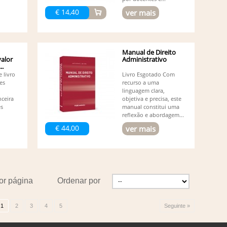
€ 14,40
ver mais
Manual de Direito
valor
Administrativo
..
 livro
Livro Esgotado Com
es
recurso a uma
linguagem clara,
ceira
objetiva e precisa, este
es
manual constitui uma
reflexão e abordagem...
€ 44,00
ver mais
or página
Ordenar por
1
2
3
4
5
Seguinte »