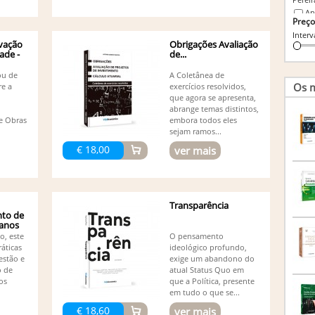
An
Preço
An
Interv
An
vação
Obrigações Avaliação
An
ade -
de...
An
ou de
A Coletânea de
An
Os m
re a
exercícios resolvidos,
Br
que agora se apresenta,
Ca
abrange temas distintos,
Ca
 e Obras
embora todos eles
Co
sejam ramos...
Afon
€ 18,00
ver mais
Co
(1)
Da
De
(1)
Transparência
De
to de
anos
Ed
(1)
o, este
O pensamento
ráticas
ideológico profundo,
Ed
estão e
exige um abandono do
Ed
o de
atual Status Quo em
Ed
os
que a Política, presente
Ed
em tudo o que se...
El
€ 18,60
ver mais
Fe