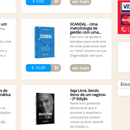
€ 9,00
ver mais
Or
Pe
Pe
Pe
a um
SCANDAL - Uma
Pr
...
metodologia de
gestão com uma...
Ri
Este livro irá ajudar a
Ru
ndo uma
perceber para onde terá
Ru
e
de olhar para evitar que
Ru
com o
os “vírus” entrem na sua
Ru
bre a
Organização sem que...
Sé
So
€ 16,00
ver mais
Su
Vá
Vá
Enco
Va
as de
Seja Livre, Sendo
Desen
mática
dono de um negócio
Vi
- 2ª Edição
e
Neste livro pretendo
a na
demonstrar que é
izações
possível e acessível a
uma pessoa comum
são,
tornar-se livre, através
da criação e...