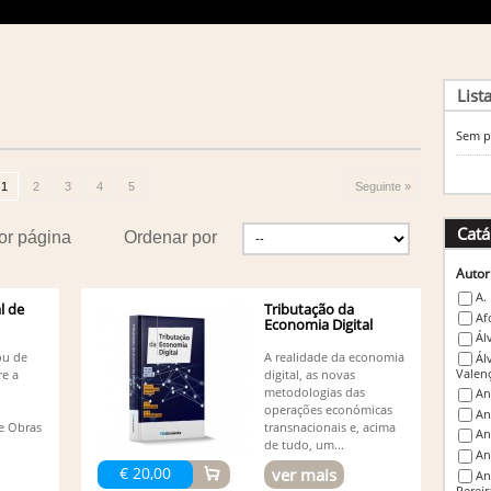
List
Sem p
1
2
3
4
5
Seguinte »
Catá
or página
Ordenar por
Autor
A.
l de
Tributação da
Af
Economia Digital
Ál
ou de
A realidade da economia
Ál
Valen
re a
digital, as novas
metodologias das
An
operações económicas
An
 e Obras
transnacionais e, acima
An
de tudo, um...
An
€ 20,00
ver mais
An
Pereir