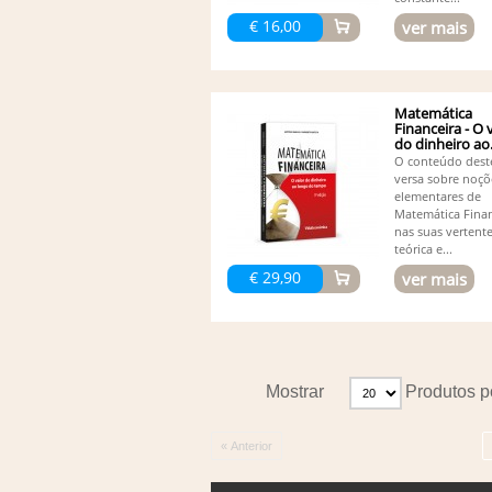
€ 16,00
ver mais
Matemática
Financeira - O 
do dinheiro ao.
O conteúdo deste
versa sobre noçõ
elementares de
Matemática Finan
nas suas vertent
teórica e...
€ 29,90
ver mais
Mostrar
Produtos p
« Anterior