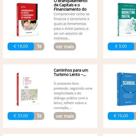
O Branqueamento
de Capitais e o
Financiamento do
Terrorismo
Compreender como se
financia o terrorismo e
quais as ferramentas
para o evitar passou a
ser um assunto de
interesse...
€ 18,00
€ 9,00
ver mais
Caminhos para um
Turismo Lento –...
O presente livro
pretende, seguindo uma
simplicidade e de
diálogo prático com o
leitor, refletir sobre a
conceção,...
€ 33,00
€ 16,00
ver mais