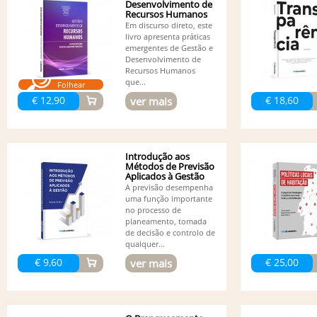
Desenvolvimento de
Recursos Humanos
-...
Em discurso direto, este
livro apresenta práticas
emergentes de Gestão e
Desenvolvimento de
Recursos Humanos
que...
Folhear
€ 12,90
€ 18,60
ver mais
Introdução aos
Métodos de Previsão
Aplicados à Gestão
A previsão desempenha
uma função importante
no processo de
planeamento, tomada
de decisão e controlo de
qualquer...
€ 9,60
€ 25,00
ver mais