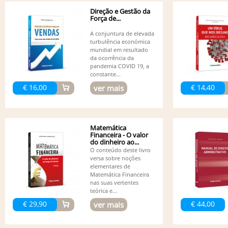
Direção e Gestão da
Força de...
A conjuntura de elevada
turbulência económica
mundial em resultado
da ocorrência da
pandemia COVID 19, a
constante...
€ 16,00
€ 14,40
ver mais
Matemática
Financeira - O valor
do dinheiro ao...
O conteúdo deste livro
versa sobre noções
elementares de
Matemática Financeira
nas suas vertentes
teórica e...
€ 29,90
€ 44,00
ver mais