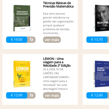
Técnicas Básicas de
Previsão Matemática
Esta obra assume
grande relevância na
gestão das organizações
porque qualquer
problema de decisão,
envolvendo...
€ 19,00
€ 13,70
ver mais
LEMON - Uma
viagem para a
felicidade 2ª Edição
SE A VIDA TE DÁ
LIMÕES, FAZ
LIMONADA!“LEMON –
Uma viagem para a
felicidade” faz uma
abordagem fresca e
profunda...
€ 13,90
€ 12,00
ver mais