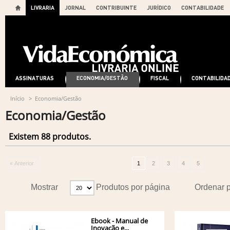
LIVRARIA
JORNAL
CONTRIBUINTE
JURÍDICO
CONTABILIDADE
ASSINATURAS
ECONOMIA/GESTÃO
FISCAL
CONTABILIDA
Início
>
Economia/Gestão
Economia/Gestão
Existem 88 produtos.
« Anterior
1
2
3
4
5
Mostrar
Produtos por página
Ordenar 
Ebook - Manual de
Inovação e...