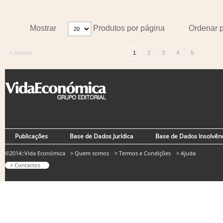
Mostrar
Produtos por página
Ordenar 
« Anterior
1
2
3
4
5
Publicações
Base de Dados Jurídica
Base de Dados Insolvên
©2014::Vida Económica
> Quem somos
> Termos e Condições
> Ajuda
> Contactos