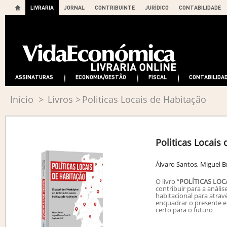
LIVRARIA
JORNAL
CONTRIBUINTE
JURÍDICO
CONTABILIDADE
ASSINATURAS
ECONOMIA/GESTÃO
FISCAL
CONTABILIDA
Início
>
Livros
>
Politicas Locais de Habitação
Politicas Locais
Álvaro Santos, Miguel B
O livro “
POLÍTICAS LOC
contribuir para a análi
habitacional para atrav
enquadrar o presente e
certo para o futuro