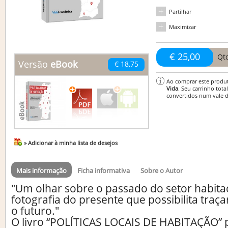
Partilhar
Maximizar
€ 25,00
Qt
Versão
eBook
€ 18,75
Ao comprar este produ
Vida
. Seu carrinho tota
convertidos num vale 
» Adicionar à minha lista de desejos
Mais informação
Ficha informativa
Sobre o Autor
"Um olhar sobre o passado do setor habitac
fotografia do presente que possibilita tra
o futuro."
O livro “POLÍTICAS LOCAIS DE HABITAÇÃO” p