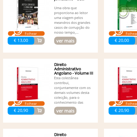
Uma obra que
proporciona ao leitor
uma viagem pelos
meandros dos grandes
casos de corrupção do
nosso tempo,...
Folhear
Folhea
€ 13,00
€ 20,00
ver mais
Direito
Administrativo
Angolano - Volume III
- Actividade...
Esta colectânea
contribui,
conjuntamente com os
demais volumes desta
colecção, para o
conhecimento das
Folhear
Folhea
normas...
€ 20,90
€ 20,90
ver mais
Direito