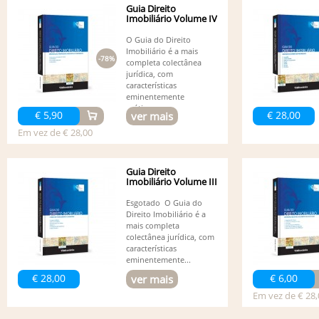
Guia Direito
Imobiliário Volume IV
O Guia do Direito
Imobiliário é a mais
-78%
completa colectânea
jurídica, com
características
eminentemente
práticas,...
€ 5,90
€ 28,00
ver mais
Em vez de € 28,00
Guia Direito
Imobiliário Volume III
Esgotado O Guia do
Direito Imobiliário é a
mais completa
colectânea jurídica, com
características
eminentemente...
€ 28,00
€ 6,00
ver mais
Em vez de € 28,