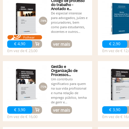
Código de processo
do trabalho -
Anotado e...
De especial interesse
para advogados, juízes e
-78%
procuradores, bem
como para estudantes,
docentes e outros...
Folhear
€ 4,90
€ 2,90
ver mais
Em vez de € 23,00
Em vez de € 12,
Gestão e
Organização de
Processos...
Um contributo
significativo para quem
-75%
na sua vida profissional
e numa relação de
emprego público, tenha
de gerir e...
€ 3,90
€ 3,90
ver mais
Em vez de € 16,00
Em vez de € 16,