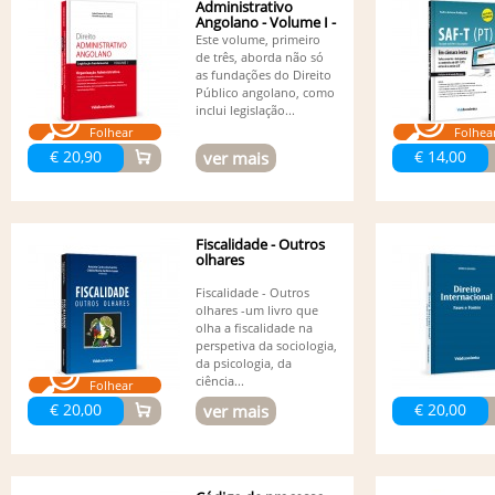
Administrativo
Angolano - Volume I -
Organ....
Este volume, primeiro
de três, aborda não só
as fundações do Direito
Público angolano, como
inclui legislação...
Folhear
Folhea
€ 20,90
€ 14,00
ver mais
Fiscalidade - Outros
olhares
Fiscalidade - Outros
olhares -um livro que
olha a fiscalidade na
perspetiva da sociologia,
da psicologia, da
ciência...
Folhear
€ 20,00
€ 20,00
ver mais