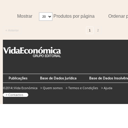
Mostrar
Produtos por página
Ordenar 
« Anterior
1
2
Publicações
Base de Dados Jurídica
Base de Dados Insolvên
©2014::Vida Económica
> Quem somos
> Termos e Condições
> Ajuda
> Contactos