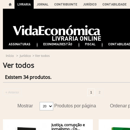
LIVRARIA
JORNAL
CONTRIBUINTE
JURÍDICO
CONTABILIDADE
ASSINATURAS
ECONOMIA/GESTÃO
FISCAL
CONTABILIDA
Início
>
Jurídico
>
Ver todos
Ver todos
Existem 34 produtos.
« Anterior
1
2
Mostrar
Produtos por página
Ordenar 
Justiça, corrupção e
jornalismo - Os...