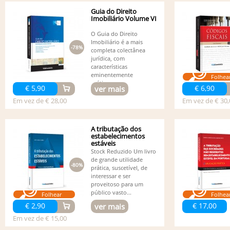
Guia do Direito
Imobiliário Volume VI
O Guia do Direito
Imobiliário é a mais
-78%
completa colectânea
jurídica, com
características
eminentemente
Folhea
práticas,...
€ 5,90
€ 6,90
ver mais
Em vez de € 28,00
Em vez de € 30,
A tributação dos
estabelecimentos
estáveis
Stock Reduzido Um livro
de grande utilidade
-80%
prática, suscetível, de
interessar e ser
proveitoso para um
público vasto...
Folhear
Folhea
€ 2,90
€ 17,00
ver mais
Em vez de € 15,00