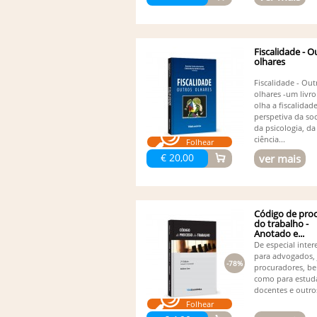
Fiscalidade - O
olhares
Fiscalidade - Out
olhares -um livr
olha a fiscalidad
perspetiva da soc
da psicologia, da
ciência...
Folhear
€ 20,00
ver mais
Código de pro
do trabalho -
Anotado e...
De especial inter
para advogados, 
-78%
procuradores, b
como para estud
docentes e outros
Folhear