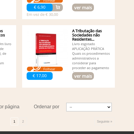
Folhear
€ 6,90
ver mais
Em vez de € 30,00
os
A Tributação das
tos
Sociedades não
Residentes...
m livro
Livro esgotado
ade
APLICAÇÃO PRÁTICA
l, de
Quais os procedimentos
administrativos a
 um
considerar para
proceder ao pagamento
Folhear
dos...
€ 17,00
ver mais
or página
Ordenar por
1
2
Seguinte »