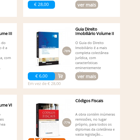
€ 28,00
ver mais
Guia Direito
ume III
Imobiliário Volume II
a do
O Guia do Direito
o é a
Imobiliário é a mais
-78%
completa colectânea
ca, com
jurídica, com
características
.
eminentemente
práticas,...
€ 6,00
ver mais
Em vez de € 28,00
Códigos Fiscais
lume VI
o
A obra contém inúmeras
ais
remissões, no lugar
-77%
ânea
próprio, para todos os
diplomas da coletânea e
vasta legislação...