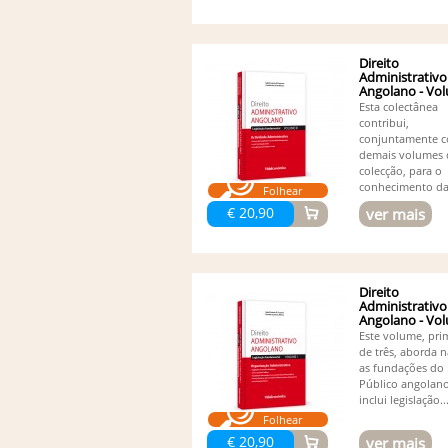
Direito
Administrativo
Angolano - Vol
- Actividade...
Esta colectânea
contribui,
conjuntamente 
demais volumes 
colecção, para o
conhecimento d
Folhear
normas...
€ 20,90
ver mais
Direito
Administrativo
Angolano - Vol
Organ....
Este volume, pri
de três, aborda 
as fundações do 
Público angolan
inclui legislação..
Folhear
€ 20,90
ver mais