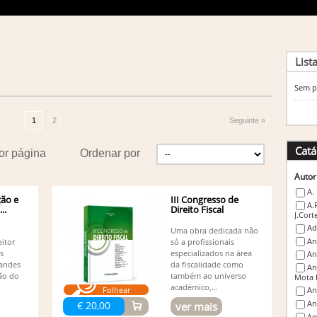
List
Sem p
1
2
Seguinte »
Catá
or página
Ordenar por
Autor
A.
ção e
III Congresso de
A.
..
Direito Fiscal
J.Cort
Ad
Uma obra dedicada não
An
eitor
só a profissionais
s
especializados na área
An
andes
da fiscalidade como
An
ão do
também ao universo
Mota 
académico,...
Folhear
An
An
€ 20,00
ver mais
Ar