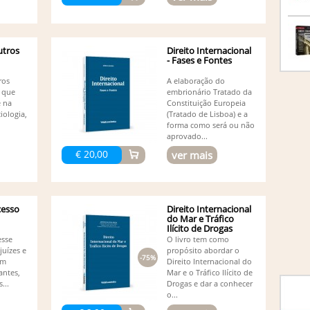
utros
Direito Internacional
- Fases e Fontes
ros
A elaboração do
o que
embrionário Tratado da
e na
Constituição Europeia
iologia,
(Tratado de Lisboa) e a
forma como será ou não
aprovado...
€ 20,00
ver mais
cesso
Direito Internacional
do Mar e Tráfico
Ilícito de Drogas
esse
O livro tem como
juízes e
propósito abordar o
-75%
em
Direito Internacional do
antes,
Mar e o Tráfico Ilícito de
...
Drogas e dar a conhecer
o...