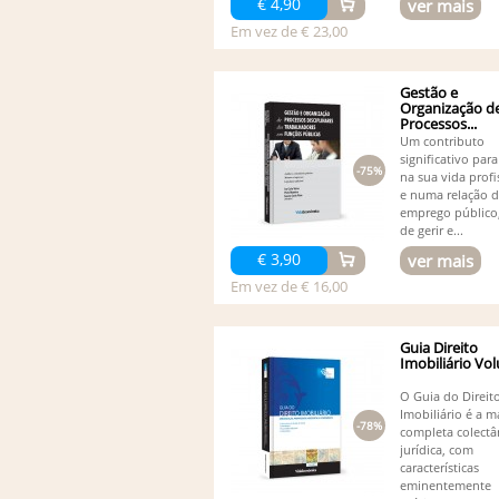
€ 4,90
ver mais
Em vez de € 23,00
Gestão e
Organização d
Processos...
Um contributo
significativo pa
-75%
na sua vida profi
e numa relação 
emprego público
de gerir e...
€ 3,90
ver mais
Em vez de € 16,00
Guia Direito
Imobiliário Vo
O Guia do Direit
Imobiliário é a m
-78%
completa colect
jurídica, com
características
eminentemente