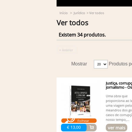
Início
>
Jurídico
>
Ver todos
Ver todos
Existem 34 produtos.
« Anterior
Mostrar
Produtos p
Justiça, corrup
jornalismo - Os.
Uma obra que
proporciona ao l
uma viagem pelo
meandros dos gr
casos de corrupç
nosso tempo,...
Folhear
€ 13,00
ver mais