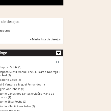
a de desejos
rodutos
» Minha lista de desejos
logo
 Raposo Subtil
(1)
Raposo Subtil,Manuel Ilheu,J.Ricardo Nobrega E
e-Real
(5)
alberto Costa
(3)
dré Ventura e Miguel Fernandes
(1)
gelo Abrunhosa
(1)
tónio Carlos dos Santos e Cidália Maria da
Lopes
(1)
tonio Silva Rocha
(2)
tonio Vilar & Associados
(2)
mando Braga
(1)