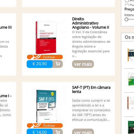
De
Preço
Gl
Interv
Is
Direito
Afons
Administrativo
Jo
ume III
Angolano - Volume II
- Garantias
Jo
O Vol. II da Colectânea
Os m
sobre legislação de
Jo
com os
direito administrativo de
Lu
desta
Angola reúne a
M.
legislação essencial para
Na
as
o...
Folhear
Pe
€ 20,90
ver mais
Pi
Vieira
Ri
Vá
SAF-T (PT) Em câmara
lenta
ume I -
meiro
Saiba como cumprir a lei
não só
aprendendo a ler e a
Direito
interpretar os conteúdos
o, como
do SAF-T(PT) antes do
.
efetuar a comunicação...
Folhear
€ 14,00
ver mais