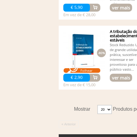
práticas,...
€ 5,90
ver mais
Em vez de € 28,00
A tributação d
estabelecimen
estáveis
Stock Reduzido U
de grande utilid
-80%
prática, suscetíve
interessar e ser
proveitoso para
público vasto...
Folhear
€ 2,90
ver mais
Em vez de € 15,00
Mostrar
Produtos p
« Anterior