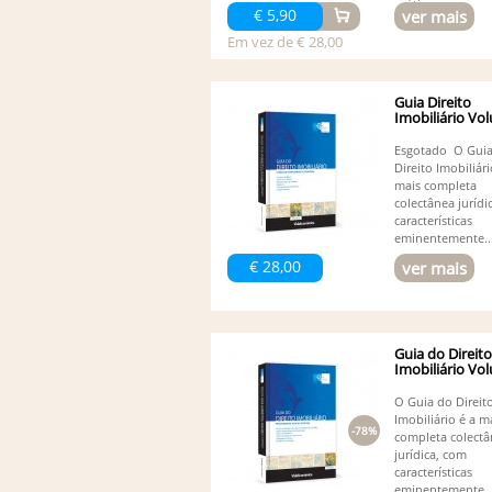
práticas,...
€ 5,90
ver mais
Em vez de € 28,00
Guia Direito
Imobiliário Vol
Esgotado O Gui
Direito Imobiliári
mais completa
colectânea jurídi
características
eminentemente..
€ 28,00
ver mais
Guia do Direito
Imobiliário Vo
O Guia do Direit
Imobiliário é a m
-78%
completa colect
jurídica, com
características
eminentemente