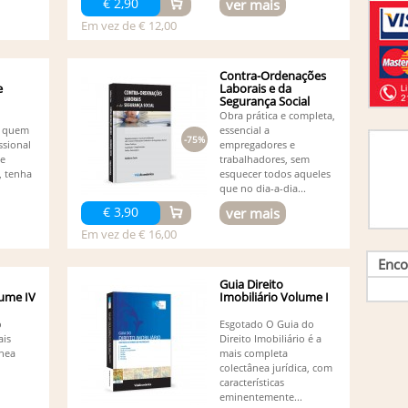
€ 2,90
ver mais
Em vez de € 12,00
Contra-Ordenações
e
Laborais e da
Segurança Social
Obra prática e completa,
ra quem
essencial a
-75%
ssional
empregadores e
de
trabalhadores, sem
, tenha
esquecer todos aqueles
que no dia-a-dia...
€ 3,90
ver mais
Em vez de € 16,00
Enco
Guia Direito
lume IV
Imobiliário Volume I
o
Esgotado O Guia do
ais
Direito Imobiliário é a
ânea
mais completa
colectânea jurídica, com
características
eminentemente...