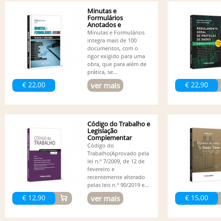
Minutas e
Formulários
Anotados e
Comentados - 5ª
Minutas e Formulários
edição
integra mais de 100
documentos, com o
rigor exigido para uma
obra, que para além de
prática, se...
€ 22,00
€ 22,90
ver mais
Código do Trabalho e
Legislação
Complementar
Código do
Trabalho(Aprovado pela
lei n.º 7/2009, de 12 de
fevereiro e
recentemente alterado
pelas leis n.º 90/2019 e...
€ 12,90
€ 15,00
ver mais