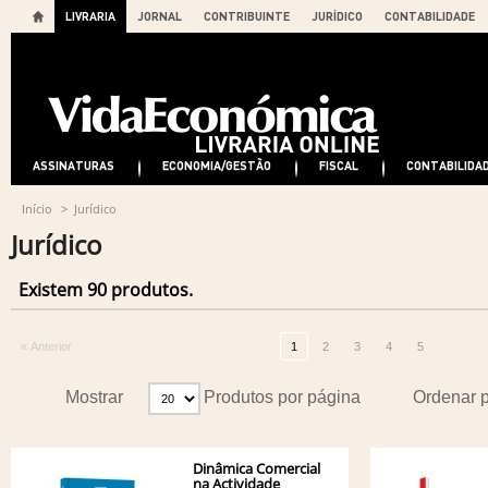
LIVRARIA
JORNAL
CONTRIBUINTE
JURÍDICO
CONTABILIDADE
ASSINATURAS
ECONOMIA/GESTÃO
FISCAL
CONTABILIDA
Início
>
Jurídico
Jurídico
Existem 90 produtos.
« Anterior
1
2
3
4
5
Mostrar
Produtos por página
Ordenar 
Dinâmica Comercial
na Actividade