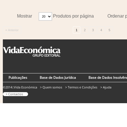
Mostrar
Produtos por página
Ordenar 
« Anterior
1
2
3
4
5
Publicações
Base de Dados Jurídica
Base de Dados Insolvên
©2014::Vida Económica
> Quem somos
> Termos e Condições
> Ajuda
> Contactos