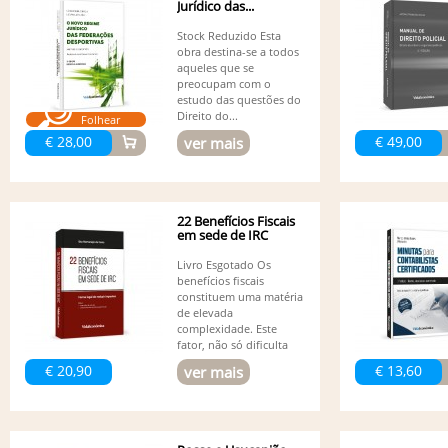
Jurídico das...
Stock Reduzido Esta
obra destina-se a todos
aqueles que se
preocupam com o
estudo das questões do
Direito do...
Folhear
€ 28,00
€ 49,00
ver mais
22 Benefícios Fiscais
em sede de IRC
Livro Esgotado Os
benefícios fiscais
constituem uma matéria
de elevada
complexidade. Este
fator, não só dificulta
a...
€ 20,90
€ 13,60
ver mais