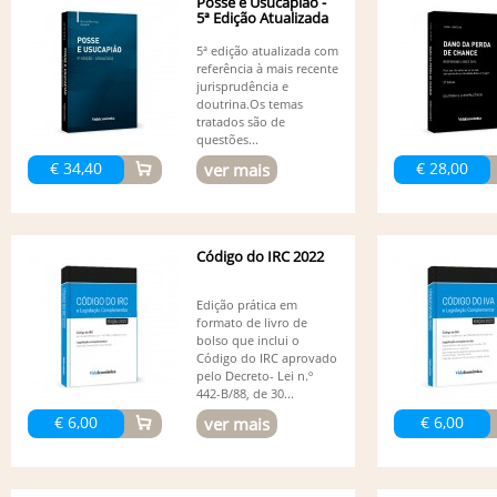
Posse e Usucapião -
5ª Edição Atualizada
5ª edição atualizada com
referência à mais recente
jurisprudência e
doutrina.Os temas
tratados são de
questões...
€ 34,40
€ 28,00
ver mais
Código do IRC 2022
Edição prática em
formato de livro de
bolso que inclui o
Código do IRC aprovado
pelo Decreto- Lei n.º
442-B/88, de 30...
€ 6,00
€ 6,00
ver mais