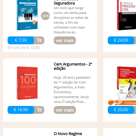
Seguradora
Um livro que surge
como um alerta para
-50%
disciplinar as redes de
venda, a fim de
utilizarem com mais
frequência as...
€ 7,50
€ 24,00
ver mais
Em vez de € 15,00
Cem Argumentos - 2ª
edição
Hoje, 20 anos passados
da 1ª edição do Cem
Argumentos, a Vida
Económica,
oportunamente, lança
uma 2ª edição“Este...
Folhea
€ 16,90
€ 20,00
ver mais
O Novo Regime