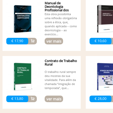
Manual de
Deontologia
Profissional dos
Contabilistas...
Esta obra possibilita
uma reflexão obrigatória
sobre a ética, que,
quando aplicada – como
deontologia – ao
exercício...
€ 17,90
€ 10,60
ver mais
Contrato de Trabalho
Rural
O trabalho rural sempre
deu mostras da sua
vitalidade. Para além da
chamada “imigração de
temporada”, que...
€ 13,80
€ 28,00
ver mais