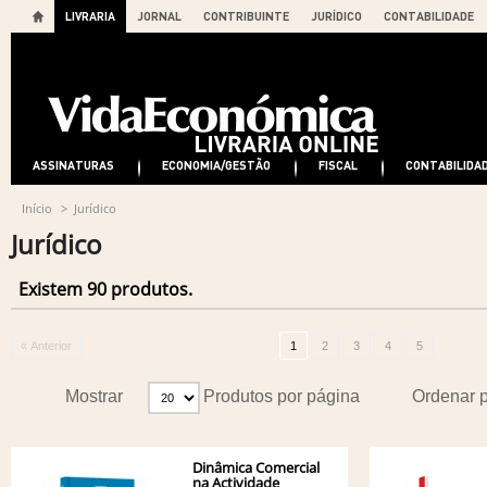
LIVRARIA
JORNAL
CONTRIBUINTE
JURÍDICO
CONTABILIDADE
ASSINATURAS
ECONOMIA/GESTÃO
FISCAL
CONTABILIDA
Início
>
Jurídico
Jurídico
Existem 90 produtos.
« Anterior
1
2
3
4
5
Mostrar
Produtos por página
Ordenar 
Dinâmica Comercial
na Actividade