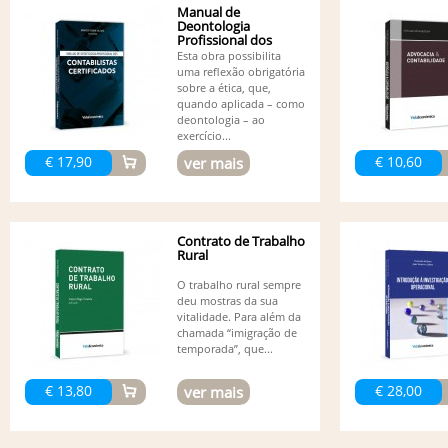
Manual de
Deontologia
Profissional dos
Contabilistas...
Esta obra possibilita
uma reflexão obrigatória
sobre a ética, que,
quando aplicada – como
deontologia – ao
exercício...
€ 17,90
€ 10,60
ver mais
Contrato de Trabalho
Rural
O trabalho rural sempre
deu mostras da sua
vitalidade. Para além da
chamada “imigração de
temporada”, que...
€ 13,80
€ 28,00
ver mais