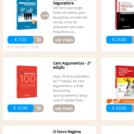
Seguradora
Um livro que surge
como um alerta para
-50%
disciplinar as redes de
venda, a fim de
utilizarem com mais
frequência as...
€ 7,50
€ 24,00
ver mais
Em vez de € 15,00
Cem Argumentos - 2ª
edição
Hoje, 20 anos passados
da 1ª edição do Cem
Argumentos, a Vida
Económica,
oportunamente, lança
uma 2ª edição“Este...
Folhea
€ 16,90
€ 20,00
ver mais
O Novo Regime