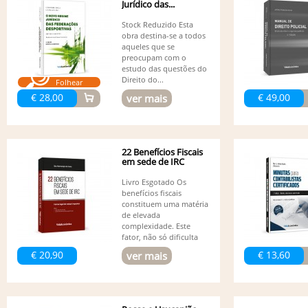
Jurídico das...
Stock Reduzido Esta
obra destina-se a todos
aqueles que se
preocupam com o
estudo das questões do
Direito do...
Folhear
€ 28,00
€ 49,00
ver mais
22 Benefícios Fiscais
em sede de IRC
Livro Esgotado Os
benefícios fiscais
constituem uma matéria
de elevada
complexidade. Este
fator, não só dificulta
a...
€ 20,90
€ 13,60
ver mais