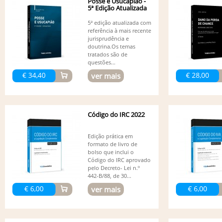
Posse e Usucapião -
5ª Edição Atualizada
5ª edição atualizada com
referência à mais recente
jurisprudência e
doutrina.Os temas
tratados são de
questões...
€ 34,40
€ 28,00
ver mais
Código do IRC 2022
Edição prática em
formato de livro de
bolso que inclui o
Código do IRC aprovado
pelo Decreto- Lei n.º
442-B/88, de 30...
€ 6,00
€ 6,00
ver mais