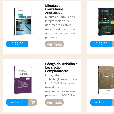
Minutas e
Formulários
Anotados e
Comentados - 5ª
Minutas e Formulários
edição
integra mais de 100
documentos, com o
rigor exigido para uma
obra, que para além de
prática, se...
€ 22,00
€ 22,90
ver mais
Código do Trabalho e
Legislação
Complementar
Código do
Trabalho(Aprovado pela
lei n.º 7/2009, de 12 de
fevereiro e
recentemente alterado
pelas leis n.º 90/2019 e...
€ 12,90
€ 15,00
ver mais