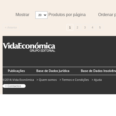
Mostrar
Produtos por página
Ordenar 
« Anterior
1
2
3
4
5
Publicações
Base de Dados Jurídica
Base de Dados Insolvên
©2014::Vida Económica
> Quem somos
> Termos e Condições
> Ajuda
> Contactos