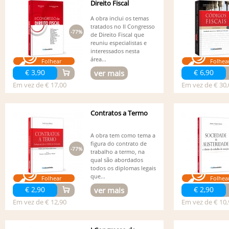
Direito Fiscal
A obra inclui os temas
tratados no II Congresso
-77%
de Direito Fiscal que
reuniu especialistas e
interessados nesta
área...
Folhear
Folhea
€ 3,90
€ 6,90
ver mais
Em vez de € 17,00
Em vez de € 30,
Contratos a Termo
A obra tem como tema a
figura do contrato de
-77%
trabalho a termo, na
qual são abordados
todos os diplomas legais
que...
Folhear
Folhea
€ 2,90
€ 2,90
ver mais
Em vez de € 12,90
Em vez de € 10,