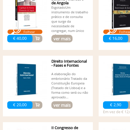
de Angola
EsgotadoUm
instrumento de trabalho
prático e de consulta
que surge da
necessidade de
congregar, num único
Folhear
Folhea
volume de...
€ 40,00
€ 16,00
ver mais
Direito Internacional
- Fases e Fontes
A elaboração do
embrionário Tratado da
Constituição Europeia
(Tratado de Lisboa) e a
forma como será ou não
aprovado...
€ 20,00
€ 2,90
ver mais
Em vez de € 12,
II Congresso de