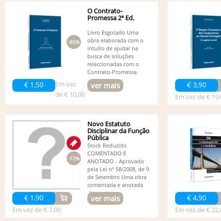
O Contrato-
Promessa 2ª Ed.
Livro Esgotado Uma
obra elaborada com o
-85%
intuíto de ajudar na
busca de soluções
relaccionadas com o
Contrato-Promessa.
Em vez
€ 1,50
€ 3,90
ver mais
de € 10,00
Em vez de € 19,
Novo Estatuto
Disciplinar da Função
Pública
Stock Reduzido
COMENTADO E
-72%
ANOTADO - Aprovado
pela Lei nº 58/2008, de 9
de Setembro Uma obra
comentada e anotada
de...
€ 1,90
€ 4,90
ver mais
Em vez de € 7,00
Em vez de € 22,