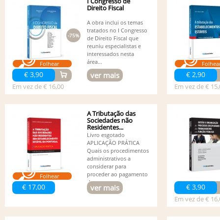
I Congresso de
Direito Fiscal
A obra inclui os temas
tratados no I Congresso
-75%
de Direito Fiscal que
reuniu especialistas e
interessados nesta
área...
Folhear
Folhea
€ 3,90
€ 2,90
ver mais
Em vez de € 16,00
Em vez de € 15,
A Tributação das
Sociedades não
Residentes...
Livro esgotado
APLICAÇÃO PRÁTICA
Quais os procedimentos
administrativos a
considerar para
proceder ao pagamento
Folhear
dos...
€ 17,00
€ 3,90
ver mais
Em vez de € 16,