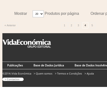
Mostrar
Produtos por página
Ordenar 
« Anterior
1
2
3
4
5
Publicações
Base de Dados Jurídica
Base de Dados Insolvên
©2014::Vida Económica
> Quem somos
> Termos e Condições
> Ajuda
> Contactos