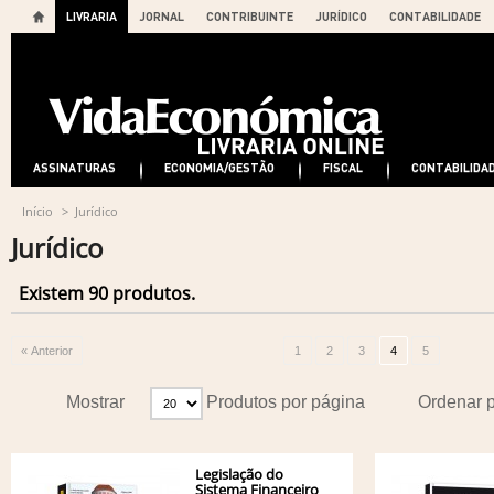
LIVRARIA
JORNAL
CONTRIBUINTE
JURÍDICO
CONTABILIDADE
ASSINATURAS
ECONOMIA/GESTÃO
FISCAL
CONTABILIDA
Início
>
Jurídico
Jurídico
Existem 90 produtos.
« Anterior
1
2
3
4
5
Mostrar
Produtos por página
Ordenar 
Legislação do
Sistema Financeiro