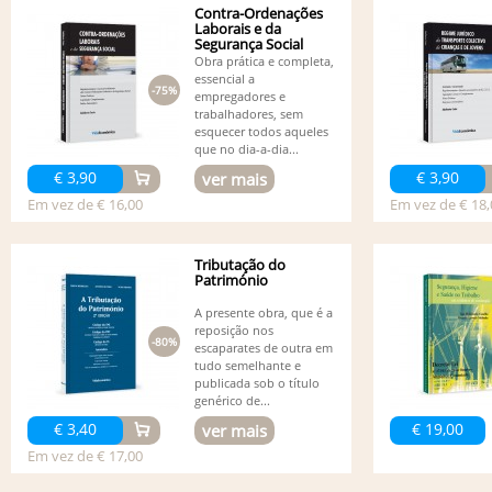
Contra-Ordenações
Laborais e da
Segurança Social
Obra prática e completa,
essencial a
-75%
empregadores e
trabalhadores, sem
esquecer todos aqueles
que no dia-a-dia...
€ 3,90
€ 3,90
ver mais
Em vez de € 16,00
Em vez de € 18,
Tributação do
Património
A presente obra, que é a
reposição nos
-80%
escaparates de outra em
tudo semelhante e
publicada sob o título
genérico de...
€ 3,40
€ 19,00
ver mais
Em vez de € 17,00