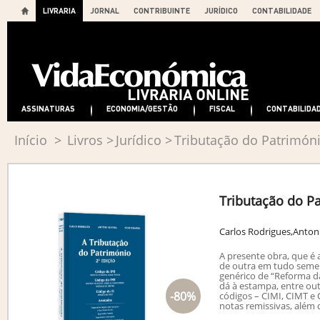
LIVRARIA
JORNAL
CONTRIBUINTE
JURÍDICO
CONTABILIDADE
ASSINATURAS
ECONOMIA/GESTÃO
FISCAL
CONTABILIDA
Início
>
Livros
>
Jurídico
>
Tributação do Patrimón
Tributação do P
Carlos Rodrigues,Anton
A presente obra, que é 
de outra em tudo semel
genérico de “Reforma d
dá à estampa, entre out
-80%
códigos – CIMI, CIMT e
notas remissivas, além d