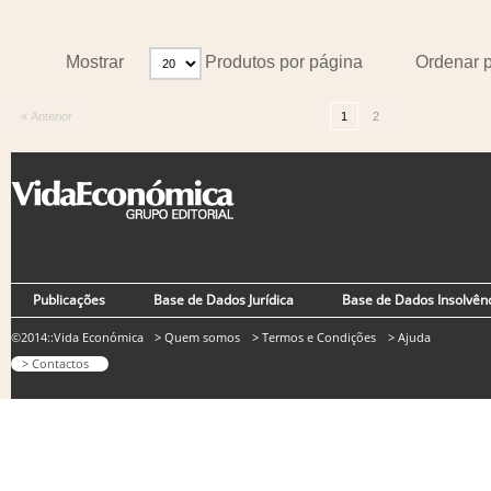
Mostrar
Produtos por página
Ordenar 
« Anterior
1
2
Publicações
Base de Dados Jurídica
Base de Dados Insolvên
©2014::Vida Económica
> Quem somos
> Termos e Condições
> Ajuda
> Contactos