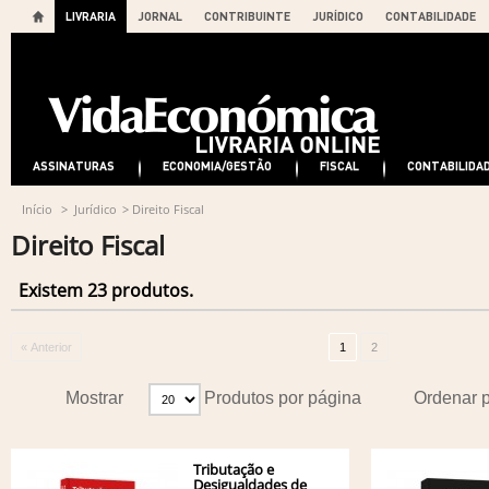
LIVRARIA
JORNAL
CONTRIBUINTE
JURÍDICO
CONTABILIDADE
ASSINATURAS
ECONOMIA/GESTÃO
FISCAL
CONTABILIDA
Início
>
Jurídico
>
Direito Fiscal
Direito Fiscal
Existem 23 produtos.
« Anterior
1
2
Mostrar
Produtos por página
Ordenar 
Tributação e
Desigualdades de