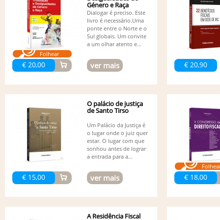
Género e Raça
Dialogar é preciso. Este
livro é necessário.Uma
ponte entre o Norte e o
Sul globais. Um convite
a um olhar atento e...
Folhear
€ 20,00
€ 20,90
ver mais
O palácio de justiça
de Santo Tirso
Um Palácio da Justiça é
o lugar onde o juiz quer
estar. O lugar com que
sonhou antes de lograr
a entrada para a...
Folhea
€ 15,00
€ 18,00
ver mais
A Residência Fiscal