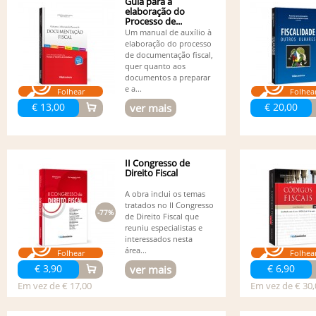
Guia para a
elaboração do
Processo de...
Um manual de auxílio à
elaboração do processo
de documentação fiscal,
quer quanto aos
documentos a preparar
e a...
Folhear
Folhea
€ 13,00
€ 20,00
ver mais
II Congresso de
Direito Fiscal
A obra inclui os temas
tratados no II Congresso
-77%
de Direito Fiscal que
reuniu especialistas e
interessados nesta
área...
Folhear
Folhea
€ 3,90
€ 6,90
ver mais
Em vez de € 17,00
Em vez de € 30,