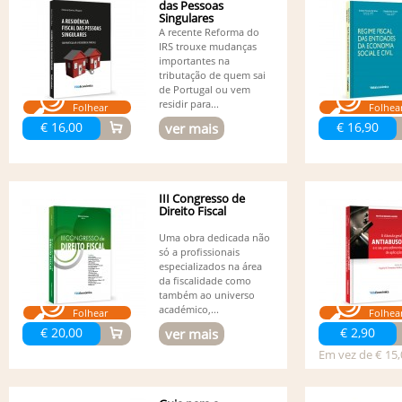
das Pessoas
Singulares
A recente Reforma do
IRS trouxe mudanças
importantes na
tributação de quem sai
de Portugal ou vem
residir para...
Folhear
Folhea
€ 16,00
€ 16,90
ver mais
III Congresso de
Direito Fiscal
Uma obra dedicada não
só a profissionais
especializados na área
da fiscalidade como
também ao universo
académico,...
Folhear
Folhea
€ 20,00
€ 2,90
ver mais
Em vez de € 15,