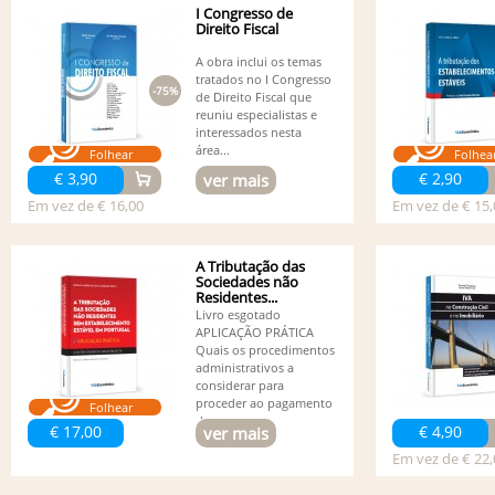
I Congresso de
Direito Fiscal
A obra inclui os temas
tratados no I Congresso
-75%
de Direito Fiscal que
reuniu especialistas e
interessados nesta
área...
Folhear
Folhea
€ 3,90
€ 2,90
ver mais
Em vez de € 16,00
Em vez de € 15,
A Tributação das
Sociedades não
Residentes...
Livro esgotado
APLICAÇÃO PRÁTICA
Quais os procedimentos
administrativos a
considerar para
proceder ao pagamento
Folhear
dos...
€ 17,00
€ 4,90
ver mais
Em vez de € 22,