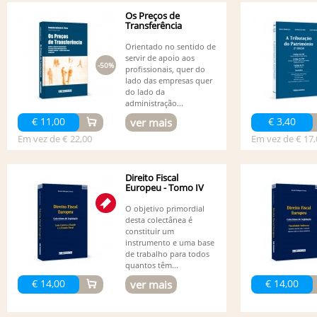
Os Preços de
Transferência
Orientado no sentido de
servir de apoio aos
-50%
profissionais, quer do
lado das empresas quer
do lado da
administração...
€ 11,00
€ 3,40
ver mais
Em vez de € 22,00
Em vez de € 17,
Direito Fiscal
Europeu - Tomo IV
O objetivo primordial
desta colectânea é
constituir um
instrumento e uma base
de trabalho para todos
quantos têm...
€ 14,00
€ 14,00
ver mais