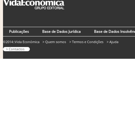
Publicações
Base de Dados Jurídica
Base de Dados Insolvên
©2014::Vida Económica
> Quem somos
> Termos e Condições
> Ajuda
> Contactos