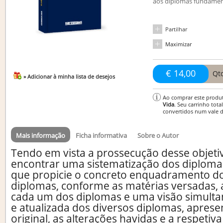
aos diplomas fundament
Partilhar
Maximizar
€ 14,00
Qt
» Adicionar à minha lista de desejos
Ao comprar este produ
Vida
. Seu carrinho tota
convertidos num vale 
Mais informação
Ficha informativa
Sobre o Autor
Tendo em vista a prossecução desse objeti
encontrar uma sistematização dos diplom
que propicie o concreto enquadramento do
diplomas, conforme as matérias versadas, a
cada um dos diplomas e uma visão simulta
e atualizada dos diversos diplomas, apres
original, as alterações havidas e a respetiv