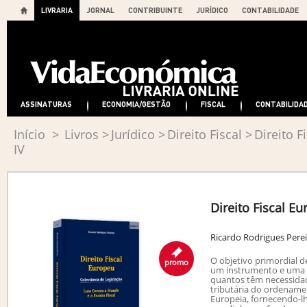
LIVRARIA
JORNAL
CONTRIBUINTE
JURÍDICO
CONTABILIDADE
ASSINATURAS
ECONOMIA/GESTÃO
FISCAL
CONTABILIDA
Início
>
Livros
>
Jurídico
>
Direito Fiscal
>
Direito 
IV
Direito Fiscal E
Ricardo Rodrigues Perei
O objetivo primordial d
promo
um instrumento e uma 
quantos têm necessidad
tributária do ordename
Europeia, fornecendo-lh