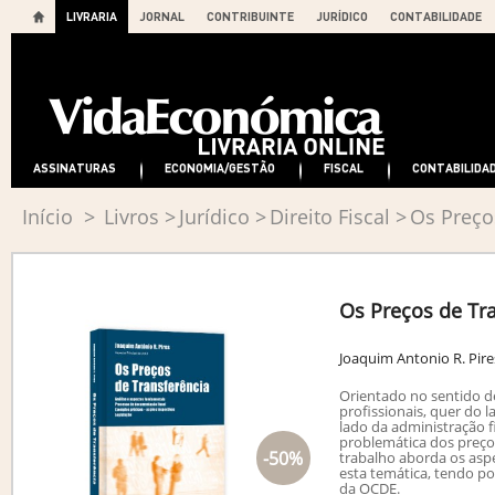
LIVRARIA
JORNAL
CONTRIBUINTE
JURÍDICO
CONTABILIDADE
ASSINATURAS
ECONOMIA/GESTÃO
FISCAL
CONTABILIDA
Início
>
Livros
>
Jurídico
>
Direito Fiscal
>
Os Preço
Os Preços de Tr
Joaquim Antonio R. Pire
Orientado no sentido de
profissionais, quer do 
lado da administração f
problemática dos preços
-50%
trabalho aborda os asp
esta temática, tendo po
da OCDE.