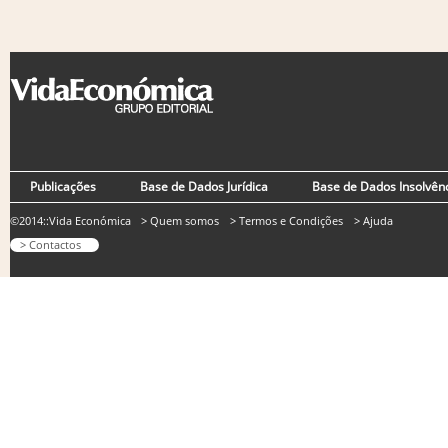
Publicações
Base de Dados Jurídica
Base de Dados Insolvên
©2014::Vida Económica
> Quem somos
> Termos e Condições
> Ajuda
> Contactos