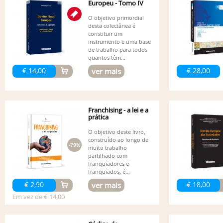
Europeu - Tomo IV
O objetivo primordial
desta colectânea é
constituir um
instrumento e uma base
de trabalho para todos
quantos têm...
€ 14,00
€ 28,00
ver mais
Franchising - a lei e a
prática
O objetivo deste livro,
construído ao longo de
-79%
muito trabalho
partilhado com
franquiadores e
franquiados, é...
€ 2,90
€ 18,00
ver mais
Em vez de € 14,00