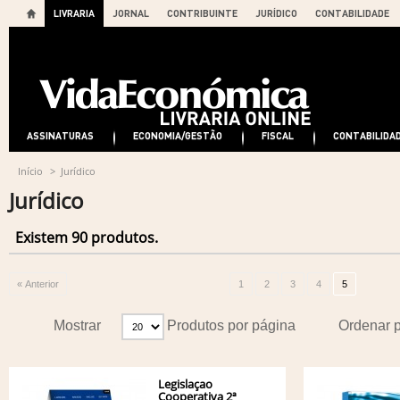
LIVRARIA
JORNAL
CONTRIBUINTE
JURÍDICO
CONTABILIDADE
ASSINATURAS
ECONOMIA/GESTÃO
FISCAL
CONTABILIDA
Início
>
Jurídico
Jurídico
Existem 90 produtos.
« Anterior
1
2
3
4
5
Mostrar
Produtos por página
Ordenar 
Legislaçao
Cooperativa 2ª