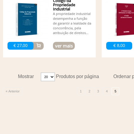
Código da
Propriedade
Industrial
A propriedade industrial
desempenha a função
de garantir a lealdade da
concorrência, pela
atribuição de direitos...
€ 27,00
€ 8,00
ver mais
Mostrar
Produtos por página
Ordenar 
« Anterior
1
2
3
4
5