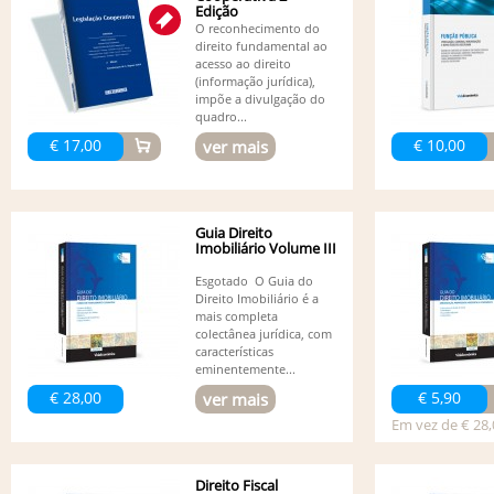
Edição
O reconhecimento do
direito fundamental ao
acesso ao direito
(informação jurídica),
impõe a divulgação do
quadro...
€ 17,00
€ 10,00
ver mais
Guia Direito
Imobiliário Volume III
Esgotado O Guia do
Direito Imobiliário é a
mais completa
colectânea jurídica, com
características
eminentemente...
€ 28,00
€ 5,90
ver mais
Em vez de € 28,
Direito Fiscal