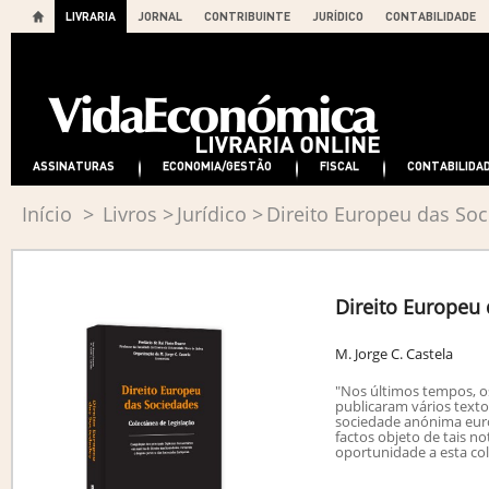
LIVRARIA
JORNAL
CONTRIBUINTE
JURÍDICO
CONTABILIDADE
ASSINATURAS
ECONOMIA/GESTÃO
FISCAL
CONTABILIDA
Início
>
Livros
>
Jurídico
>
Direito Europeu das So
Direito Europeu
M. Jorge C. Castela
"Nos últimos tempos, o
publicaram vários texto
sociedade anónima europ
factos objeto de tais n
oportunidade a esta co