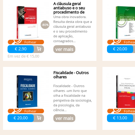
A cláusula geral
antiabuso e o seu
procedimento de
aplicação
Uma obra inovadora.
Resulta desta obra que a
-80%
cláusula geral antiabuso
e o seu procedimento
de aplicação,
consagrados...
Folhear
Folhea
€ 2,90
€ 20,00
ver mais
Em vez de € 15,00
Fiscalidade - Outros
olhares
Fiscalidade - Outros
olhares -um livro que
olha a fiscalidade na
perspetiva da sociologia,
da psicologia, da
ciência...
Folhear
Folhea
€ 20,00
€ 13,00
ver mais