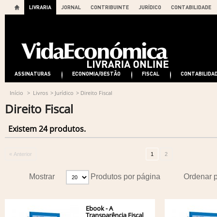
LIVRARIA
JORNAL
CONTRIBUINTE
JURÍDICO
CONTABILIDADE
ASSINATURAS
ECONOMIA/GESTÃO
FISCAL
CONTABILIDA
Início
>
Livros
>
Jurídico
>
Direito Fiscal
Direito Fiscal
Existem 24 produtos.
« Anterior
1
2
Mostrar
Produtos por página
Ordenar 
Ebook - A
Transparência Fiscal