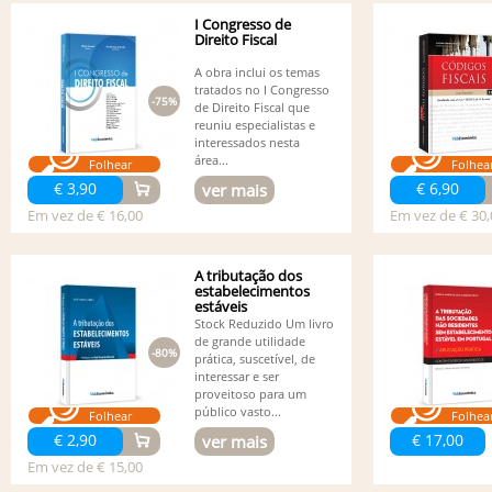
I Congresso de
Direito Fiscal
A obra inclui os temas
tratados no I Congresso
-75%
de Direito Fiscal que
reuniu especialistas e
interessados nesta
área...
Folhear
Folhea
€ 3,90
€ 6,90
ver mais
Em vez de € 16,00
Em vez de € 30,
A tributação dos
estabelecimentos
estáveis
Stock Reduzido Um livro
de grande utilidade
-80%
prática, suscetível, de
interessar e ser
proveitoso para um
público vasto...
Folhear
Folhea
€ 2,90
€ 17,00
ver mais
Em vez de € 15,00