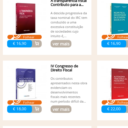
A transparência fiscal
Contributo para a...
A descida progressiva da
taxa nominal do IRC tem
conduzido a uma
excessiva constituição
de sociedades cujo
intuito é,...
Folhear
Folhea
€ 16,90
€ 16,90
ver mais
IV Congresso de
Direito Fiscal
Os contributos
apresentados nesta obra
evidenciam os
desenvolvimentos
fiscais mais recentes
num período difícil da...
Folhear
Folhea
€ 18,00
€ 22,00
ver mais