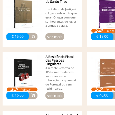
de Santo Tirso
Um Palácio da Justiça é
o lugar onde o juiz quer
estar. O lugar com que
sonhou antes de lograr
a entrada para a...
Folhea
€ 15,00
€ 18,00
ver mais
A Residência Fiscal
das Pessoas
Singulares
A recente Reforma do
IRS trouxe mudanças
importantes na
tributação de quem sai
de Portugal ou vem
residir para...
Folhear
Folhea
€ 16,00
€ 40,00
ver mais