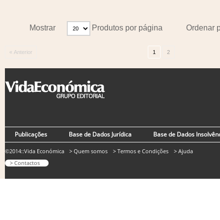
Mostrar
Produtos por página
Ordenar 
« Anterior
1
2
Publicações
Base de Dados Jurídica
Base de Dados Insolvên
©2014::Vida Económica
> Quem somos
> Termos e Condições
> Ajuda
> Contactos