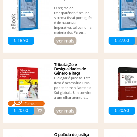
O regime da
transparência fiscal no
sistema fiscal português
é de natureza
imperativa, tal como na
maioria dos Países...
€ 18,90
€ 27,00
ver mais
Tributação e
Desigualdades de
Género e Raça
Dialogar é preciso. Este
livro é necessário.Uma
ponte entre o Norte e o
Sul globais. Um convite
a um olhar atento e...
Folhear
€ 20,00
€ 20,90
ver mais
O palácio de justiça