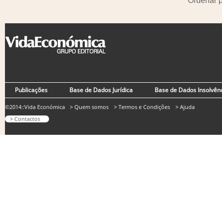
Ordenar 
Publicações
Base de Dados Jurídica
Base de Dados Insolvên
©2014::Vida Económica
> Quem somos
> Termos e Condições
> Ajuda
> Contactos