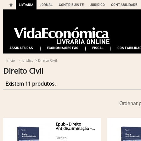
LIVRARIA
JORNAL
CONTRIBUINTE
JURÍDICO
CONTABILIDADE
ASSINATURAS
ECONOMIA/GESTÃO
FISCAL
CONTABILIDA
Início
>
Jurídico
>
Direito Civil
Direito Civil
Existem 11 produtos.
Ordenar 
Epub - Direito
Antidiscriminação –...
Direito