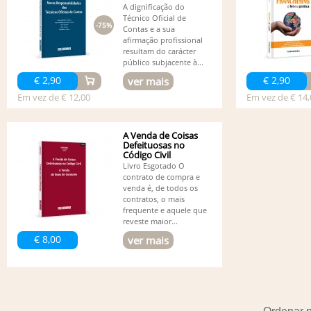
A dignificação do
Técnico Oficial de
-75%
Contas e a sua
afirmação profissional
resultam do carácter
público subjacente à...
€ 2,90
€ 2,90
ver mais
Em vez de € 12,00
Em vez de € 14,
A Venda de Coisas
Defeituosas no
Código Civil
Livro Esgotado O
contrato de compra e
venda é, de todos os
contratos, o mais
frequente e aquele que
reveste maior...
€ 8,00
ver mais