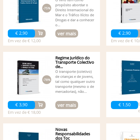
propósito abordar o
-75%
Direito Internacional do
Mar e o Tráfico Ilícito de
Drogas e dar a conhecer
o...
€ 2,90
€ 2,90
ver mais
Em vez de € 12,00
Em vez de € 10,
Regime Jurídico do
Transporte Colectivo
de...
O transporte (coletivo)
de crianças e de jovens,
-78%
tal como qualquer outro
transporte (mesmo o de
mercadorias), não...
€ 3,90
€ 1,50
ver mais
d
Em vez de € 18,00
Novas
Responsabilidades
dos Toc