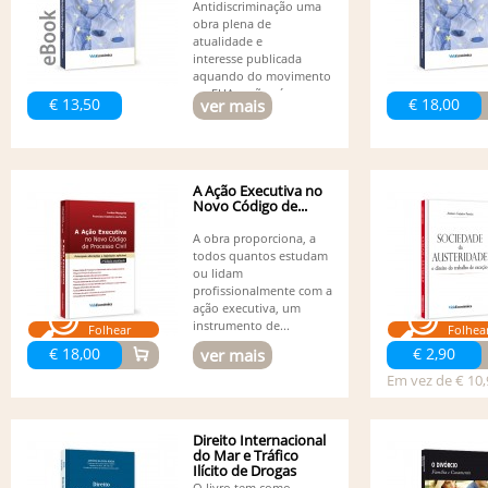
Antidiscriminação uma
obra plena de
atualidade e
interesse publicada
aquando do movimento
no EUA e não só em...
€ 13,50
€ 18,00
ver mais
A Ação Executiva no
Novo Código de...
A obra proporciona, a
todos quantos estudam
ou lidam
profissionalmente com a
ação executiva, um
instrumento de...
Folhear
Folhea
€ 18,00
€ 2,90
ver mais
Em vez de € 10,
Direito Internacional
do Mar e Tráfico
Ilícito de Drogas
O livro tem como