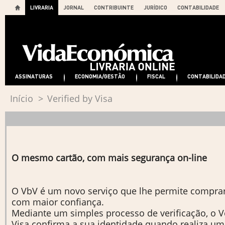
LIVRARIA
JORNAL
CONTRIBUINTE
JURÍDICO
CONTABILIDADE
ASSINATURAS
ECONOMIA/GESTÃO
FISCAL
CONTABILIDA
Início
>
Verified by Visa
O mesmo cartão, com mais segurança on-line
O VbV é um novo serviço que lhe permite comprar
com maior confiança.
Mediante um simples processo de verificação, o Ve
Visa confirma a sua identidade quando realiza u