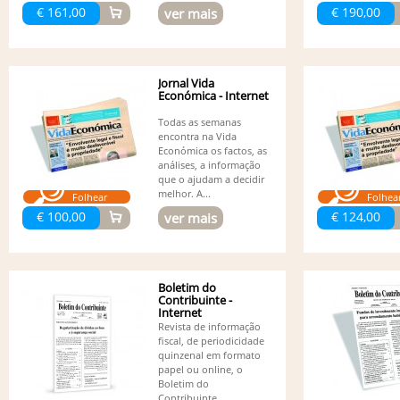
€ 161,00
€ 190,00
ver mais
Jornal Vida
Económica - Internet
Todas as semanas
encontra na Vida
Económica os factos, as
análises, a informação
que o ajudam a decidir
melhor. A...
Folhear
Folhea
€ 100,00
€ 124,00
ver mais
Boletim do
Contribuinte -
Internet
Revista de informação
fiscal, de periodicidade
quinzenal em formato
papel ou online, o
Boletim do
Contribuinte...