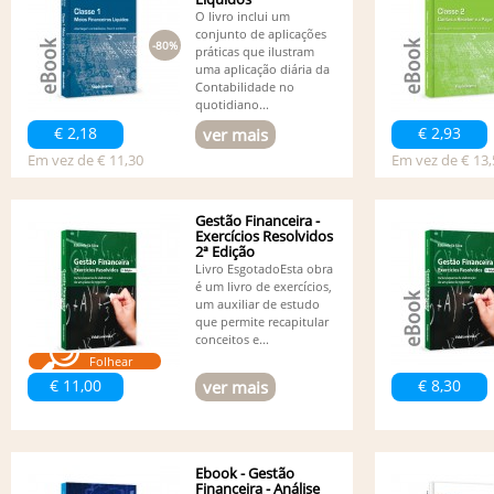
O livro inclui um
conjunto de aplicações
-80%
práticas que ilustram
uma aplicação diária da
Contabilidade no
quotidiano...
€ 2,18
€ 2,93
ver mais
Em vez de € 11,30
Em vez de € 13,
Gestão Financeira -
Exercícios Resolvidos
2ª Edição
Livro EsgotadoEsta obra
é um livro de exercícios,
um auxiliar de estudo
que permite recapitular
conceitos e...
Folhear
€ 11,00
€ 8,30
ver mais
Ebook - Gestão
Financeira - Análise