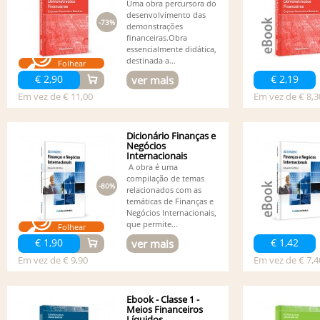
Uma obra percursora do
desenvolvimento das
-73%
demonstrações
financeiras.Obra
essencialmente didática,
destinada a...
Folhear
€ 2,90
€ 2,19
ver mais
Em vez de € 11,00
Em vez de € 8,3
Dicionário Finanças e
Negócios
Internacionais
A obra é uma
compilação de temas
-80%
relacionados com as
temáticas de Finanças e
Negócios Internacionais,
que permite...
Folhear
€ 1,90
€ 1,42
ver mais
Em vez de € 9,90
Em vez de € 7,4
Ebook - Classe 1 -
Meios Financeiros
Líquidos