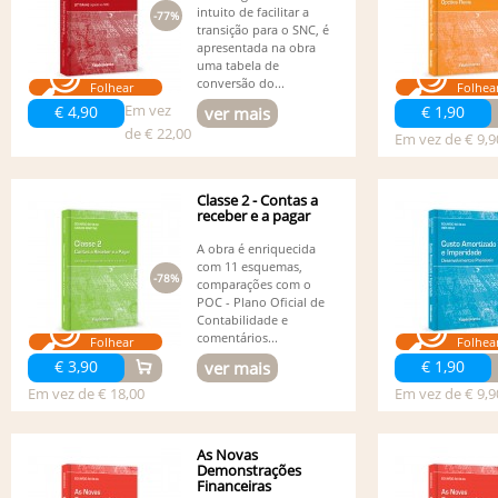
intuito de facilitar a
-77%
transição para o SNC, é
apresentada na obra
uma tabela de
conversão do...
Folhear
Folhea
Em vez
€ 4,90
€ 1,90
ver mais
de € 22,00
Em vez de € 9,9
Classe 2 - Contas a
receber e a pagar
A obra é enriquecida
com 11 esquemas,
-78%
comparações com o
POC - Plano Oficial de
Contabilidade e
comentários...
Folhear
Folhea
€ 3,90
€ 1,90
ver mais
Em vez de € 18,00
Em vez de € 9,9
As Novas
Demonstrações
Financeiras