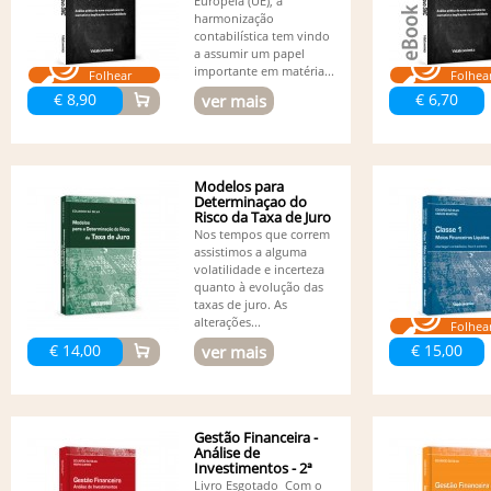
Europeia (UE), a
harmonização
contabilística tem vindo
a assumir um papel
importante em matéria...
Folhear
Folhea
€ 8,90
€ 6,70
ver mais
Modelos para
Determinaçao do
Risco da Taxa de Juro
Nos tempos que correm
assistimos a alguma
volatilidade e incerteza
quanto à evolução das
taxas de juro. As
alterações...
Folhea
€ 14,00
€ 15,00
ver mais
Gestão Financeira -
Análise de
Investimentos - 2ª
edição
Livro Esgotado Com o