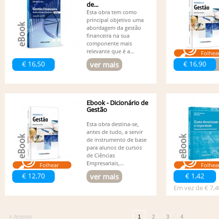
de...
Esta obra tem como
principal objetivo uma
abordagem da gestão
financeira na sua
componente mais
relevante que é a...
Folhea
€ 16,50
€ 16,90
ver mais
Ebook - Dicionário de
Gestão
Esta obra destina-se,
antes de tudo, a servir
de instrumento de base
para alunos de cursos
de Ciências
Empresariais,...
Folhear
Folhea
€ 12,70
€ 1,42
ver mais
Em vez de € 7,4
« Anterior
1
2
3
4