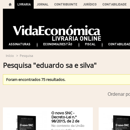
LIVRARIA
JORNAL
CONTRIBUINTE
JURÍDICO
CONTABILIDADE
ASSINATURAS
ECONOMIA/GESTÃO
FISCAL
CONTABILIDA
Início
>
Pesquisa
Pesquisa "eduardo sa e silva"
Foram encontrados 75 resultados.
Ordenar p
O novo SNC -
Decreto-Lei n.º
98/2015, de 2 de
junho
No contexto da União