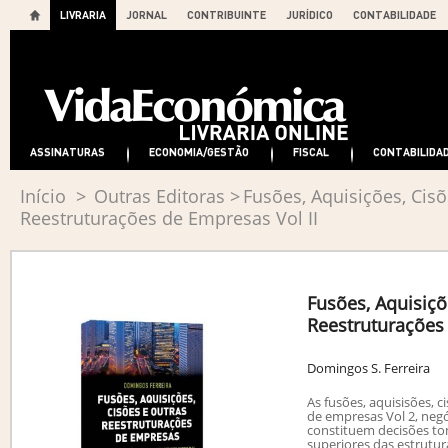
LIVRARIA
JORNAL
CONTRIBUINTE
JURÍDICO
CONTABILIDADE
ASSINATURAS
ECONOMIA/GESTÃO
FISCAL
CONTABILIDA
Início
>
Outras Editoras
>
Fusões, Aquisições, Cis
Reestruturações de Empresas Vol II
Fusões, Aquisiçõ
Reestruturações 
Domingos S. Ferreira
As fusões, aquisisões, c
de empresas Vol 2, neg
constituem decisões t
superiores das estrutur