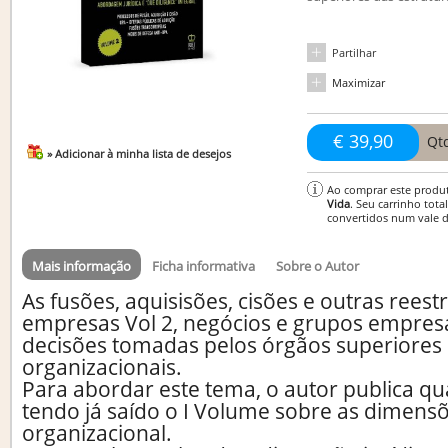
Partilhar
Maximizar
€ 39,90
Qt
» Adicionar à minha lista de desejos
Ao comprar este produ
Vida
. Seu carrinho tota
convertidos num vale 
Mais informação
Ficha informativa
Sobre o Autor
As fusões, aquisisões, cisões e outras rees
empresas Vol 2, negócios e grupos empresa
decisões tomadas pelos órgãos superiores 
organizacionais.
Para abordar este tema, o autor publica q
tendo já saído o I Volume sobre as dimensõ
organizacional.