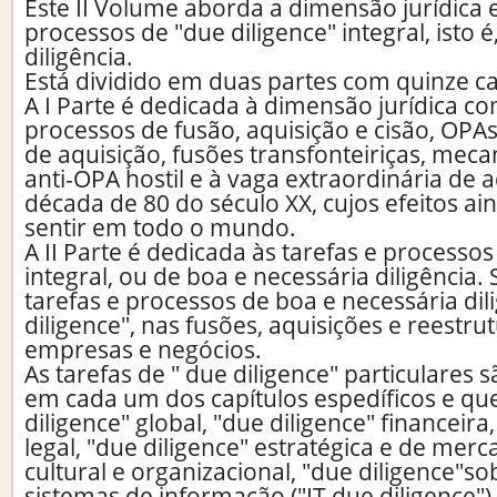
Este II Volume aborda a dimensão jurídica e
processos de "due diligence" integral, isto é
diligência.
Está dividido em duas partes com quinze ca
A I Parte é dedicada à dimensão jurídica c
processos de fusão, aquisição e cisão, OPAs 
de aquisição, fusões transfonteiriças, mec
anti-OPA hostil e à vaga extraordinária de 
década de 80 do século XX, cujos efeitos ai
sentir em todo o mundo.
A II Parte é dedicada às tarefas e processos
integral, ou de boa e necessária diligência.
tarefas e processos de boa e necessária dil
diligence", nas fusões, aquisições e reestr
empresas e negócios.
As tarefas de " due diligence" particulares 
em cada um dos capítulos espedíficos e qu
diligence" global, "due diligence" financeira
legal, "due diligence" estratégica e de merc
cultural e organizacional, "due diligence"so
sistemas de informação ("IT due diligence"),