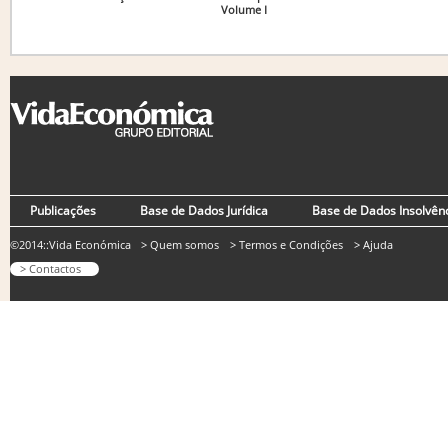
Volume I
Publicações
Base de Dados Jurídica
Base de Dados Insolvên
©2014::Vida Económica
> Quem somos
> Termos e Condições
> Ajuda
> Contactos