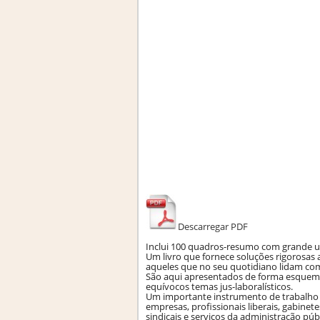
Descarregar PDF
Inclui 100 quadros-resumo com grande uti
Um livro que fornece soluções rigorosa
aqueles que no seu quotidiano lidam com
São aqui apresentados de forma esquemát
equívocos temas jus-laboralísticos.
Um importante instrumento de trabalho 
empresas, profissionais liberais, gabinet
sindicais e serviços da administração públ