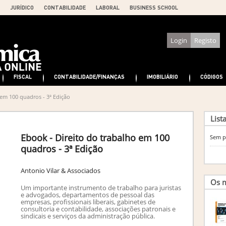
JURÍDICO
CONTABILIDADE
LABORAL
BUSINESS SCHOOL
Login
Registo
FISCAL
CONTABILIDADE/FINANÇAS
IMOBILIÁRIO
CÓDIGOS
 em 100 quadros - 3ª Edição
List
Ebook - Direito do trabalho em 100
Sem p
quadros - 3ª Edição
Antonio Vilar & Associados
Os m
Um importante instrumento de trabalho para juristas
e advogados, departamentos de pessoal das
empresas, profissionais liberais, gabinetes de
consultoria e contabilidade, associações patronais e
sindicais e serviços da administração pública.