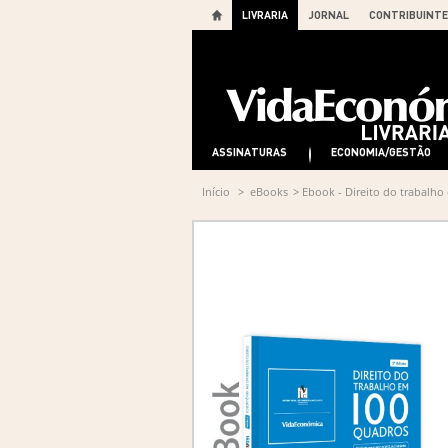
LIVRARIA
JORNAL
CONTRIBUINTE
ASSINATURAS
ECONOMIA/GESTÃO
Início
>
eBooks
>
Ebook - Direito do trabalho