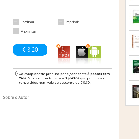
Partilhar
Imprimir
Maximizar
€ 8,20
Ao comprar este produto pode ganhar até
8
pontos com
Vida
. Seu carrinho totalizará
8
pontos
que podem ser
convertidos num vale de desconto de
€ 0,80
.
Sobre o Autor