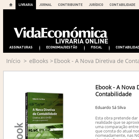
LIVRARIA
JORNAL
CONTRIBUINTE
JURÍDICO
CONTABILIDADE
ASSINATURAS
ECONOMIA/GESTÃO
FISCAL
CONTABILIDA
Início
>
eBooks
>
Ebook - A Nova Diretiva de Cont
Ebook - A Nova D
Contabilidade
Eduardo Sá Silva
Esta obra pretende dar
realidade que se aproxi
uma comparação entre o
que consta do atual no
nomeadamente, nas NCR