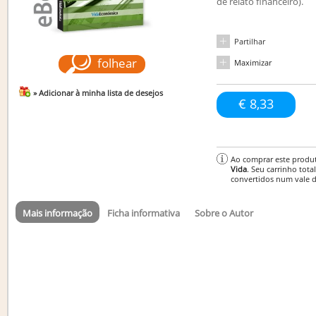
de relato financeiro).
Partilhar
folhear
Maximizar
» Adicionar à minha lista de desejos
€ 8,33
Ao comprar este produ
Vida
. Seu carrinho tota
convertidos num vale 
Mais informação
Ficha informativa
Sobre o Autor