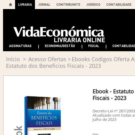
LIVRARIA
JORNAL
CONTRIBUINTE
JURÍDICO
CONTABILIDADE
ASSINATURAS
ECONOMIA/GESTÃO
FISCAL
CONTABILIDA
Início
>
Acesso Ofertas
>
Ebooks Codigos Oferta A
Estatuto dos Beneficios Fiscais - 2023
Ebook - Estatuto
Fiscais - 2023
Decreto-Lei nº 287/200
Atualizado com todas as
julho de 2023