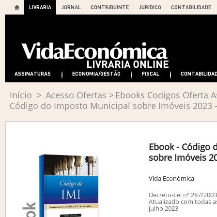
LIVRARIA
JORNAL
CONTRIBUINTE
JURÍDICO
CONTABILIDADE
ASSINATURAS
ECONOMIA/GESTÃO
FISCAL
CONTABILIDA
Início
>
Acesso Ofertas
>
Ebooks Codigos Oferta A
Código do Imposto Municipal sobre Imóveis 2023 -
Ebook - Código 
sobre Imóveis 20
Vida Económica
Decreto-Lei nº 287/200
Atualizado com todas as
julho 2023