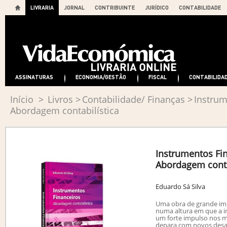
LIVRARIA
JORNAL
CONTRIBUINTE
JURÍDICO
CONTABILIDADE
ASSINATURAS
ECONOMIA/GESTÃO
FISCAL
CONTABILIDA
Início
>
Livros
>
Contabilidade/ Finanças
>
Instrum
Abordagem contabilística
Instrumentos Fin
Abordagem conta
Eduardo Sá Silva
Uma obra de grande im
numa altura em que a in
um forte impulso nos m
depara com novos desa