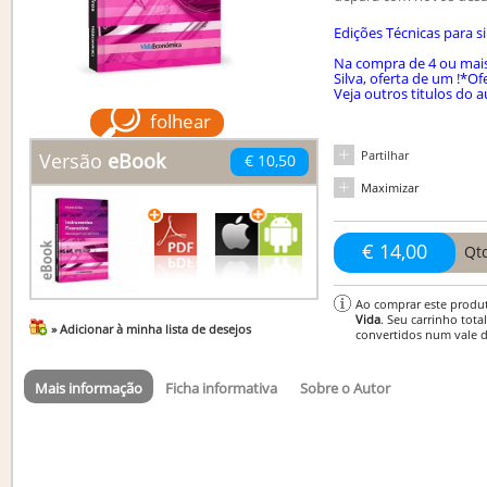
Edições Técnicas para s
Na compra de 4 ou mais
Silva, oferta de um !
*Ofe
Veja outros titulos do a
folhear
Partilhar
Versão
eBook
€ 10,50
Maximizar
€ 14,00
Qt
Ao comprar este produ
Vida
. Seu carrinho tota
» Adicionar à minha lista de desejos
convertidos num vale 
Mais informação
Ficha informativa
Sobre o Autor